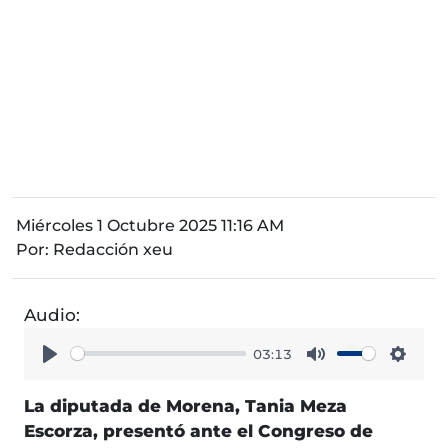
Miércoles 1 Octubre 2025 11:16 AM
Por:
Redacción xeu
Audio:
03:13
Play
Mute
Setti
La diputada de Morena, Tania Meza
Escorza, presentó ante el Congreso de