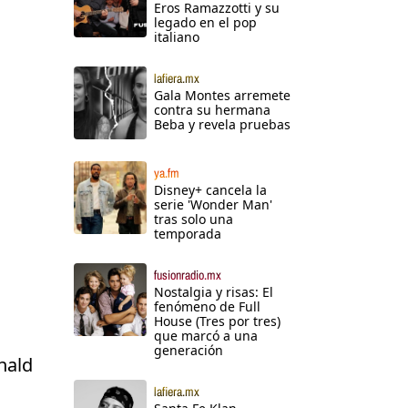
Eros Ramazzotti y su
legado en el pop
italiano
lafiera.mx
Gala Montes arremete
contra su hermana
Beba y revela pruebas
ya.fm
Disney+ cancela la
serie 'Wonder Man'
tras solo una
temporada
fusionradio.mx
Nostalgia y risas: El
fenómeno de Full
House (Tres por tres)
que marcó a una
generación
nald
lafiera.mx