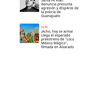
Santa Fe Klan
denuncia presunta
agresión y dIsp4ros de
la policía de
Guanajuato
ya.fm
¡Acho, hoy se arma!
Llega el esperado
preestreno de "Loco
México Mágico",
filmada en Alvarado