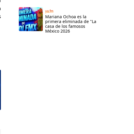
l
n
ya.fm
s
Mariana Ochoa es la
primera eliminada de "La
casa de los famosos
México 2026