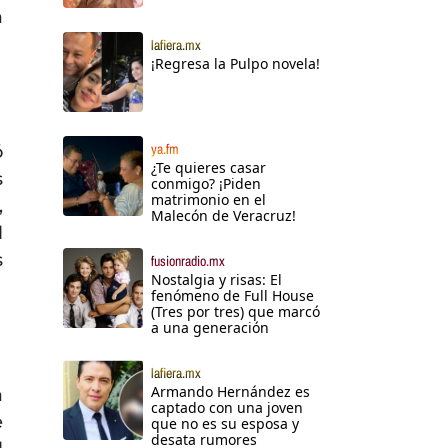
a
lafiera.mx
¡Regresa la Pulpo novela!
ya.fm
ó
¿Te quieres casar
s
conmigo? ¡Piden
matrimonio en el
,
Malecón de Veracruz!
l
s
fusionradio.mx
Nostalgia y risas: El
fenómeno de Full House
(Tres por tres) que marcó
a una generación
lafiera.mx
Armando Hernández es
a
captado con una joven
e
que no es su esposa y
desata rumores