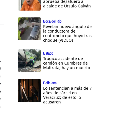
aprueba desafuero a
alcalde de Úrsulo Galván
Boca del Río
Revelan nuevo ángulo de
la conductora de
cuatrimoto que huyó tras
choque (VIDEO)
Estado
Trágico accidente de
.
camión en Cumbres de
s
Maltrata; hay un muerto
a
e
Policiaca
Lo sentencian a más de 7
e
años de cárcel en
Veracruz; de esto lo
e
acusaron
a