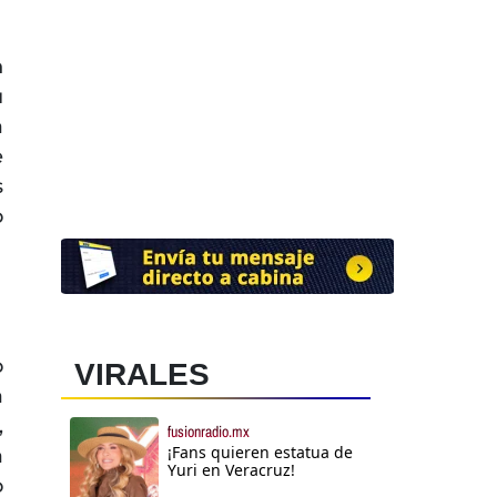
n
u
a
e
s
o
o
VIRALES
a
,
fusionradio.mx
¡Fans quieren estatua de
a
Yuri en Veracruz!
o