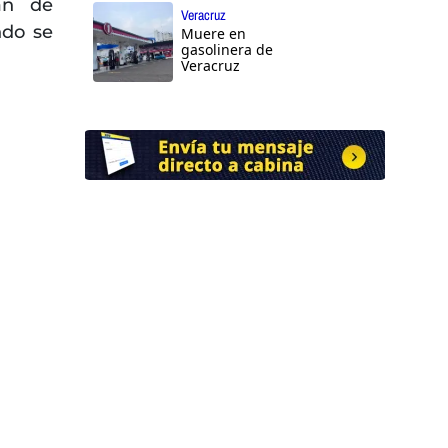
an de
Veracruz
ndo se
Muere en
gasolinera de
Veracruz