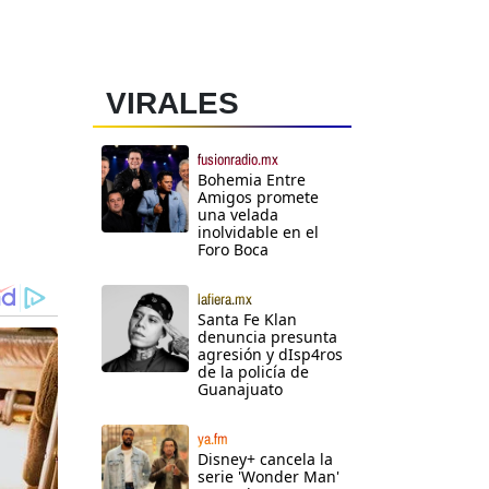
VIRALES
fusionradio.mx
Bohemia Entre
Amigos promete
una velada
inolvidable en el
Foro Boca
lafiera.mx
Santa Fe Klan
denuncia presunta
agresión y dIsp4ros
de la policía de
Guanajuato
ya.fm
Disney+ cancela la
serie 'Wonder Man'