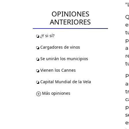
"
OPINIONES
Q
ANTERIORES
e
t
¿Y si sí?
p
Cargadores de vinos
a
r
Se unirán los municipios
t
Vienen los Cannes
P
Capital Mundial de la Vela
a
t
Más opiniones
c
p
s
e