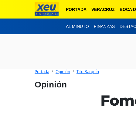
PORTADA
VERACRUZ
BOCA D
AL MINUTO
FINANZAS
DESTA
Portada
Opinión
Tito Barquín
Opinión
Fome