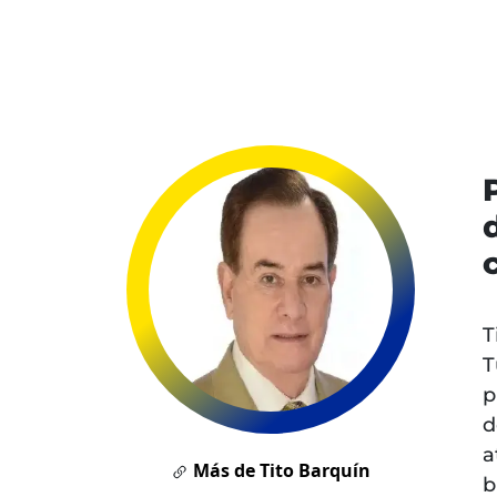
T
T
p
d
a
Más de Tito Barquín
b