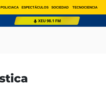
POLICIACA
ESPECTÁCULOS
SOCIEDAD
TECNOCIENCIA
XEU 98.1 FM
ESCU
stica