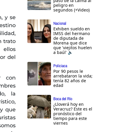
pasó de la calma al
peligro en
segundos (+Video)
, y se
Nacional
stino
Exhiben sueldo en
lidad,
IMSS del hermano
de diputada de
 trato
Morena que dice
que 'viejitos huelen
 ellos
a baúl' 🔈
or del
Policiaca
Por 90 pesos le
arrebataron la vida;
r con
tenía 82 años de
umbres
edad
o, la
Boca del Río
stico,
¿Lloverá hoy en
Veracruz? Este es el
ay que
pronóstico del
ristas
tiempo para este
viernes
somos