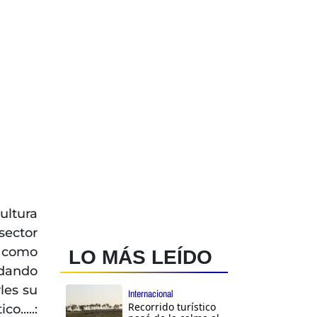
ultura
sector
s como
LO MÁS LEÍDO
ndando
les su
Internacional
Recorrido turístico
o.....: