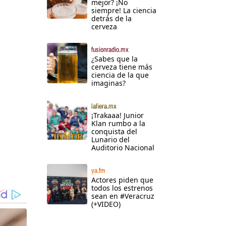
mejor? ¡No
siempre! La ciencia
detrás de la
cerveza
fusionradio.mx
¿Sabes que la
cerveza tiene más
ciencia de la que
imaginas?
lafiera.mx
¡Trakaaa! Junior
Klan rumbo a la
conquista del
Lunario del
Auditorio Nacional
ya.fm
Actores piden que
todos los estrenos
sean en #Veracruz
(+VIDEO)