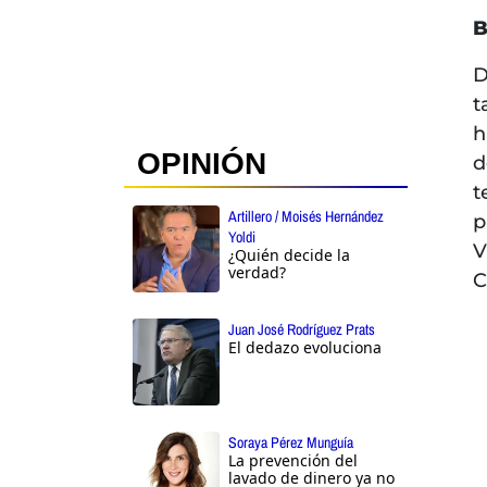
B
D
t
h
OPINIÓN
d
t
Artillero / Moisés Hernández
p
Yoldi
V
¿Quién decide la
verdad?
C
Juan José Rodríguez Prats
El dedazo evoluciona
Soraya Pérez Munguía
La prevención del
lavado de dinero ya no