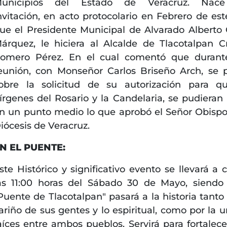
unicipios del Estado de Veracruz. Nace
nvitación, en acto protocolario en Febrero de est
ue el Presidente Municipal de Alvarado Alberto
árquez, le hiciera al Alcalde de Tlacotalpan Cr
omero Pérez. En el cual comentó que durant
eunión, con Monseñor Carlos Briseño Arch, se p
obre la solicitud de su autorización para q
írgenes del Rosario y la Candelaria, se pudieran 
n un punto medio lo que aprobó el Señor Obispo
iócesis de Veracruz.
N EL PUENTE:
ste Histórico y significativo evento se llevará a 
as 11:00 horas del Sábado 30 de Mayo, siendo
Puente de Tlacotalpan" pasará a la historia tanto 
ariño de sus gentes y lo espiritual, como por la u
aíces entre ambos pueblos. Servirá para fortalec