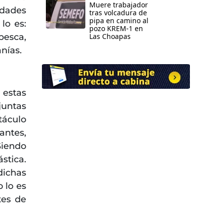
Muere trabajador
udades
tras volcadura de
pipa en camino al
lo es:
pozo KREM-1 en
 pesca,
Las Choapas
anías.
 estas
untas
táculo
antes,
Siendo
stica.
ichas
 lo es
tes de