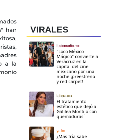
amados
VIRALES
n" han
itosa,
fusionradio.mx
istas,
"Loco México
adres
Mágico" convierte a
Veracruz en la
o a la
capital del cine
mexicano por una
monio
noche ¡preestreno
y red carpet!
lafiera.mx
El tratamiento
estético que dejó a
Galilea Montijo con
quemaduras
ya.fm
¿Más fría sabe