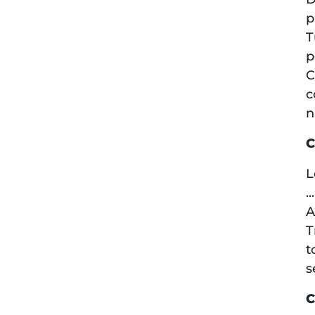
p
T
p
C
c
n
C
L
.
A
T
t
s
C