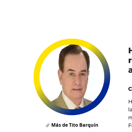
C
H
l
m
Más de Tito Barquín
F