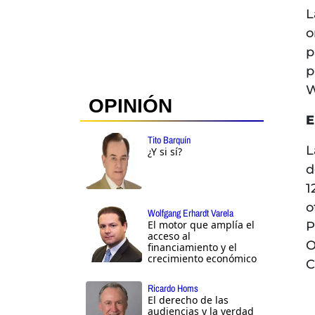
L
o
p
p
W
OPINIÓN
E
Tito Barquín
L
¿Y si sí?
d
1
o
Wolfgang Erhardt Varela
El motor que amplía el
P
acceso al
O
financiamiento y el
crecimiento económico
C
Ricardo Homs
El derecho de las
audiencias y la verdad