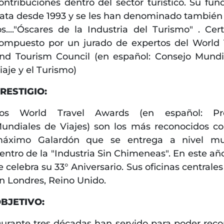
ontribuciones dentro del sector turístico. Su fun
ata desde 1993 y se les han denominado tambié
os...."Óscares de la Industria del Turismo" . Ce
ompuesto por un jurado de expertos del World 
nd Tourism Council (en español: Consejo Mundi
iaje y el Turismo)
RESTIGIO:
os World Travel Awards (en español: Pr
undiales de Viajes) son los más reconocidos c
áximo Galardón que se entrega a nivel mun
entro de la "Industria Sin Chimeneas". En este añ
e celebra su 33° Aniversario. Sus oficinas centrale
n Londres, Reino Unido.
BJETIVO:
urante tres décadas han servido para poder reco