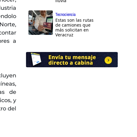
lluvia
ustria
Tecnociencia
éndolo
Estas son las rutas
Norte,
de camiones que
más solicitan en
contar
Veracruz
ores a
cluyen
íneas,
eas de
cos, y
ro del