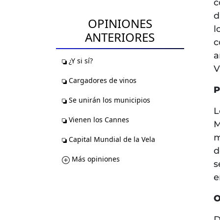
c
d
OPINIONES
l
ANTERIORES
c
a
¿Y si sí?
V
Cargadores de vinos
P
Se unirán los municipios
L
Vienen los Cannes
M
m
Capital Mundial de la Vela
d
Más opiniones
s
e
O
D