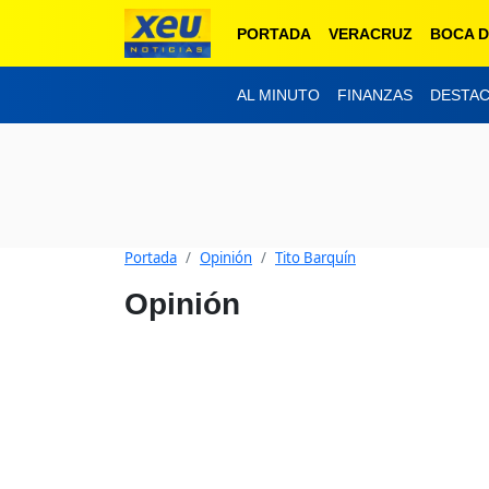
PORTADA
VERACRUZ
BOCA D
AL MINUTO
FINANZAS
DESTA
Portada
Opinión
Tito Barquín
Opinión