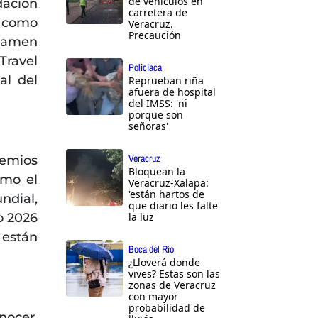
de vehículos en
dación
carretera de
n como
Veracruz.
Precaución
rtamen
Travel
Policiaca
al del
Reprueban riña
afuera de hospital
del IMSS: 'ni
porque son
señoras'
Veracruz
emios
Bloquean la
omo el
Veracruz-Xalapa:
'están hartos de
dial,
que diario les falte
o 2026
la luz'
s están
Boca del Río
¿Lloverá donde
vives? Estas son las
zonas de Veracruz
con mayor
probabilidad de
nocer,