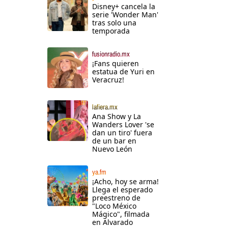
Disney+ cancela la
serie 'Wonder Man'
tras solo una
temporada
fusionradio.mx
¡Fans quieren
estatua de Yuri en
Veracruz!
lafiera.mx
Ana Show y La
Wanders Lover 'se
dan un tiro' fuera
de un bar en
Nuevo León
ya.fm
¡Acho, hoy se arma!
Llega el esperado
preestreno de
"Loco México
Mágico", filmada
en Alvarado