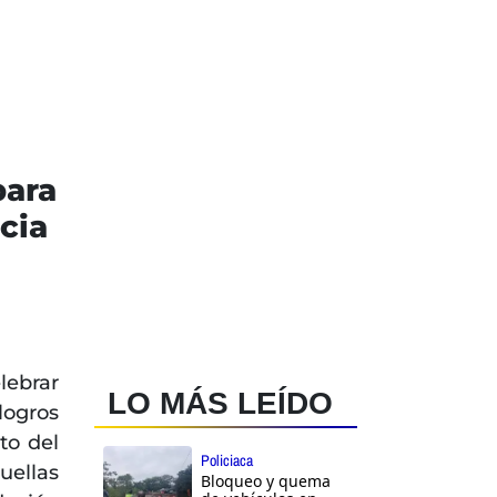
para
cia
lebrar
LO MÁS LEÍDO
logros
to del
Policiaca
uellas
Bloqueo y quema