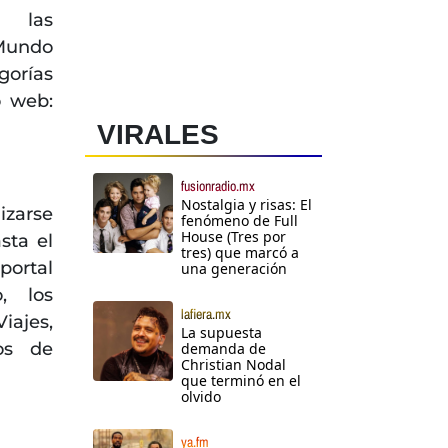
a las
 Mundo
gorías
o web:
VIRALES
fusionradio.mx
Nostalgia y risas: El
izarse
fenómeno de Full
House (Tres por
sta el
tres) que marcó a
portal
una generación
, los
lafiera.mx
iajes,
La supuesta
os de
demanda de
Christian Nodal
que terminó en el
olvido
ya.fm