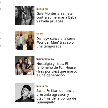
n
n
lafiera.mx
Gala Montes arremete
contra su hermana Beba
y revela pruebas
a
ya.fm
y
Disney+ cancela la serie
'Wonder Man' tras solo
n
una temporada
fusionradio.mx
Nostalgia y risas: El
fenómeno de Full House
(Tres por tres) que marcó
a una generación
lafiera.mx
Santa Fe Klan denuncia
presunta agresión y
dIsp4ros de la policía de
Guanajuato