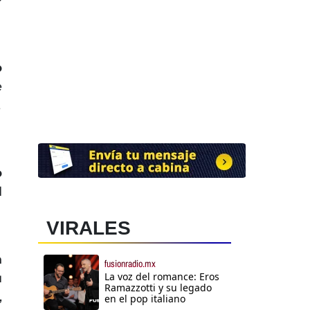
o
e
,
o
l
VIRALES
n
fusionradio.mx
La voz del romance: Eros
u
Ramazzotti y su legado
,
en el pop italiano