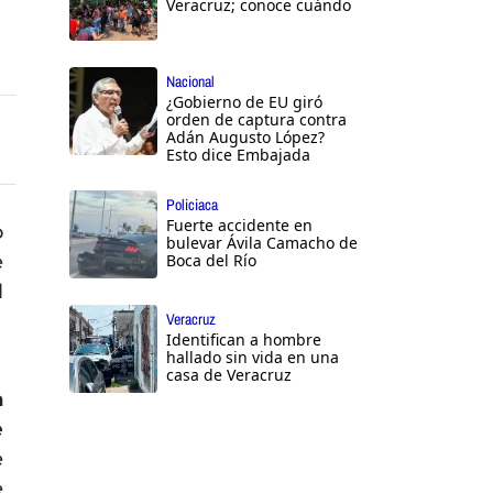
Veracruz; conoce cuándo
Nacional
¿Gobierno de EU giró
orden de captura contra
Adán Augusto López?
Esto dice Embajada
Policiaca
Fuerte accidente en
o
bulevar Ávila Camacho de
e
Boca del Río
l
Veracruz
Identifican a hombre
hallado sin vida en una
casa de Veracruz
a
e
e
e