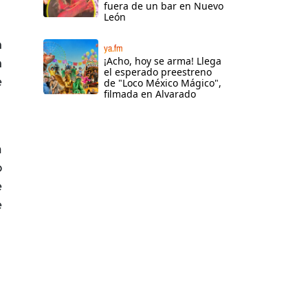
fuera de un bar en Nuevo
León
n
ya.fm
¡Acho, hoy se arma! Llega
n
el esperado preestreno
e
de "Loco México Mágico",
filmada en Alvarado
a
o
e
e