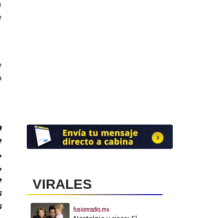
a
e
e
o
a
e
,
,
e
VIRALES
s
s
fusionradio.mx