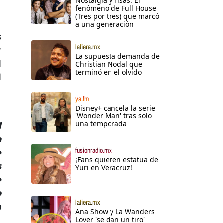
Nostalgia y risas: El
fenómeno de Full House
(Tres por tres) que marcó
a una generación
s
lafiera.mx
r
La supuesta demanda de
l
Christian Nodal que
terminó en el olvido
l
ya.fm
Disney+ cancela la serie
'Wonder Man' tras solo
una temporada
l
a
fusionradio.mx
e
¡Fans quieren estatua de
s
Yuri en Veracruz!
e
o
lafiera.mx
n
Ana Show y La Wanders
Lover 'se dan un tiro'