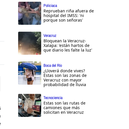
Policiaca
Reprueban riña afuera de
hospital del IMSS: 'ni
porque son señoras'
Veracruz
Bloquean la Veracruz-
Xalapa: 'están hartos de
que diario les falte la luz'
Boca del Río
¿Lloverá donde vives?
Estas son las zonas de
Veracruz con mayor
probabilidad de lluvia
ttings
Tecnociencia
Estas son las rutas de
s
camiones que más
solicitan en Veracruz
a
e