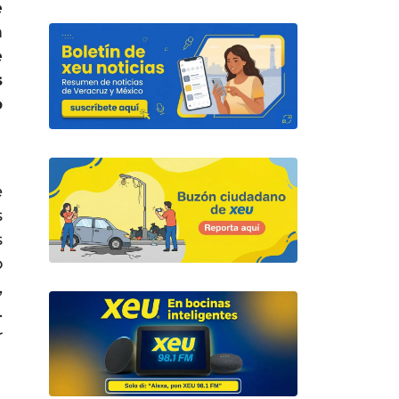
e
n
e
s
o
e
s
s
o
,
.
r