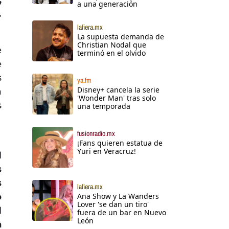
a una generación
.
lafiera.mx
La supuesta demanda de
Christian Nodal que
e
terminó en el olvido
e
s
ya.fm
Disney+ cancela la serie
a
'Wonder Man' tras solo
s
una temporada
fusionradio.mx
¡Fans quieren estatua de
Yuri en Veracruz!
l
s
s
lafiera.mx
o
Ana Show y La Wanders
Lover 'se dan un tiro'
l
fuera de un bar en Nuevo
León
a