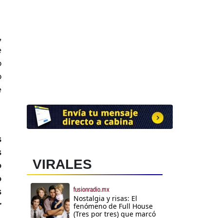
,
e
o
o
e
s
s
VIRALES
o
o
fusionradio.mx
s
Nostalgia y risas: El
r
fenómeno de Full House
(Tres por tres) que marcó
,