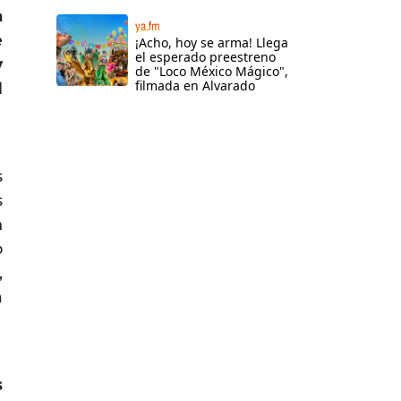
a
ya.fm
e
¡Acho, hoy se arma! Llega
el esperado preestreno
y
de "Loco México Mágico",
filmada en Alvarado
l
s
s
n
o
,
a
s