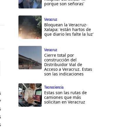
porque son señoras'
Veracruz
Bloquean la Veracruz-
Xalapa: 'están hartos de
que diario les falte la luz'
Veracruz
Cierre total por
construcción del
Distribuidor Vial de
Acceso a Veracruz. Estas
son las indicaciones
ttings
Tecnociencia
s
Estas son las rutas de
camiones que más
y
solicitan en Veracruz
s
s
s