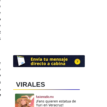
e
e
o
e
z
s
e
e
y
s
VIRALES
,
e
fusionradio.mx
¡Fans quieren estatua de
Yuri en Veracruz!