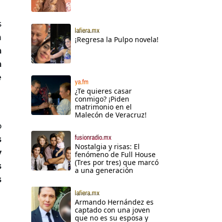
s
lafiera.mx
n
¡Regresa la Pulpo novela!
a
a
e
ya.fm
¿Te quieres casar
conmigo? ¡Piden
matrimonio en el
Malecón de Veracruz!
o
fusionradio.mx
s
Nostalgia y risas: El
y
fenómeno de Full House
(Tres por tres) que marcó
s
a una generación
s
lafiera.mx
Armando Hernández es
captado con una joven
que no es su esposa y