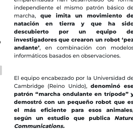
independiente el mismo patrón básico d
marcha,
que imita un movimiento d
natación en tierra y que ha sid
descubierto por un equipo d
investigadores que crearon un robot ‘pe
a
andante’
, en combinación con modelo
informáticos basados en observaciones.
El equipo encabezado por la Universidad d
Cambridge (Reino Unido),
denominó es
patrón “marcha ondulante en trípode” 
demostró con un pequeño robot que e
el más eficiente para esos animales
según un estudio que publica
Natur
Communications.