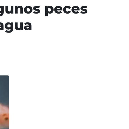
lgunos peces
 agua