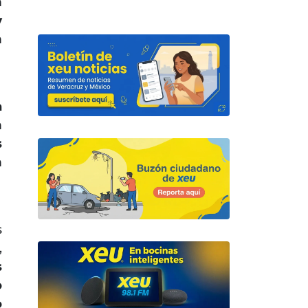
n
y
n
a
n
s
n
s
,
s
o
o