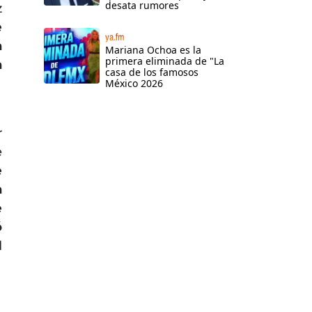
desata rumores
z
e
ya.fm
a
Mariana Ochoa es la
primera eliminada de "La
a
casa de los famosos
México 2026
r
e
e
a
e
ó
l