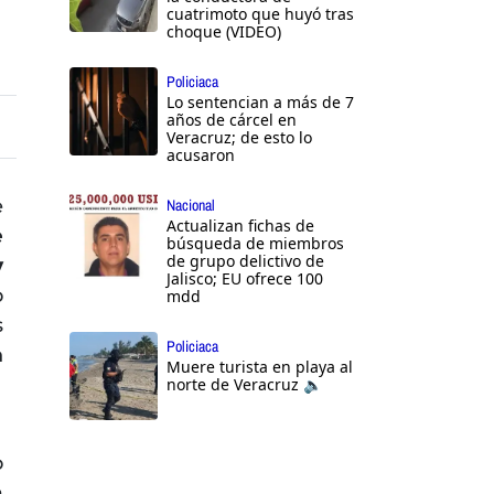
cuatrimoto que huyó tras
choque (VIDEO)
Policiaca
Lo sentencian a más de 7
años de cárcel en
Veracruz; de esto lo
acusaron
e
Nacional
Actualizan fichas de
e
búsqueda de miembros
de grupo delictivo de
y
Jalisco; EU ofrece 100
o
mdd
s
Policiaca
n
Muere turista en playa al
norte de Veracruz 🔈
o
a