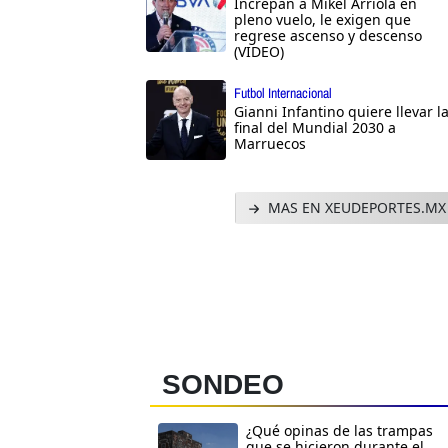
Increpan a Mikel Arriola en
pleno vuelo, le exigen que
regrese ascenso y descenso
(VIDEO)
Futbol Internacional
Gianni Infantino quiere llevar l
final del Mundial 2030 a
Marruecos
MAS EN XEUDEPORTES.MX
SONDEO
¿Qué opinas de las trampas
que se hicieron durante el