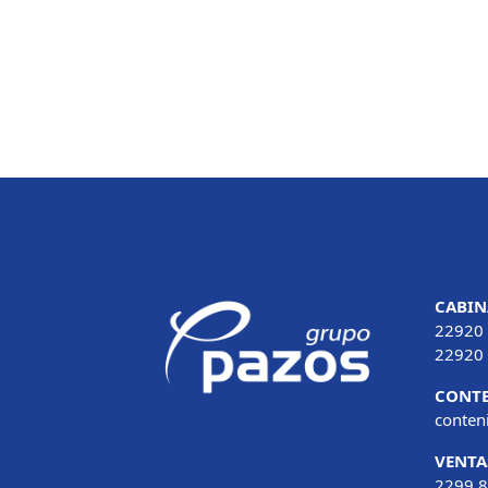
CABIN
22920
22920
CONTE
conte
VENTA
2299 8