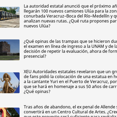
La autoridad estatal anunció que el próximo a
llegarán 100 nuevos camiones Ulúa para la zo
conurbada Veracruz–Boca del Río–Medellín y q
analizan nuevas rutas. ¿Qué ruta propones par
nuevos Ulúa?
¿Qué opinas de las trampas que se hicieron du
el examen en línea de ingreso a la UNAM y de l
decisión de repetir la evaluación, ahora de for
presencial?
XEU Autoridades estatales revelaron que un g
de fans pidió la colocación de una estatua en 
a la cantante Yuri en el Puerto de Veracruz, por
que se hará en homenaje a sus 50 años de car
¿Qué opinas?
Tras años de abandono, el ex penal de Allende 
convertirá en un Centro Cultural de Artes. ¿Cre
que este proyecto será suficiente para revitaliz