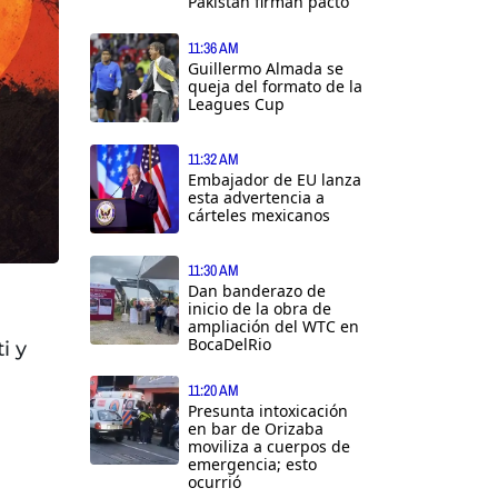
Pakistán firman pacto
11:36 AM
Guillermo Almada se
queja del formato de la
Leagues Cup
11:32 AM
Embajador de EU lanza
esta advertencia a
cárteles mexicanos
11:30 AM
Dan banderazo de
inicio de la obra de
ampliación del WTC en
BocaDelRio
i y
11:20 AM
Presunta intoxicación
en bar de Orizaba
moviliza a cuerpos de
emergencia; esto
ocurrió