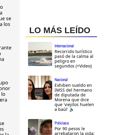
ño
na
ue se
a los
LO MÁS LEÍDO
Internacional
rante
Recorrido turístico
a
pasó de la calma al
ma
peligro en
segundos (+Video)
Nacional
rupo
Exhiben sueldo en
honor
IMSS del hermano
 lo
de diputada de
rera
Morena que dice
que 'viejitos huelen
a baúl' 🔈
se
Policiaca
Por 90 pesos le
es
arrebataron la vida;
ar la