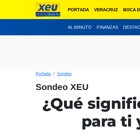
PORTADA
VERACRUZ
BOCA D
AL MINUTO
FINANZAS
DESTA
Portada
Sondeo
Sondeo XEU
¿Qué signif
para ti