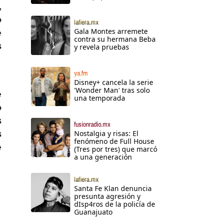
,
o
lafiera.mx
Gala Montes arremete
e
contra su hermana Beba
s
y revela pruebas
ya.fm
Disney+ cancela la serie
'Wonder Man' tras solo
e
una temporada
o
s
fusionradio.mx
s
Nostalgia y risas: El
fenómeno de Full House
e
(Tres por tres) que marcó
a una generación
lafiera.mx
Santa Fe Klan denuncia
presunta agresión y
dIsp4ros de la policía de
Guanajuato