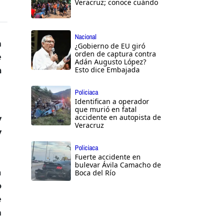
Veracruz; conoce cuándo
Nacional
n
¿Gobierno de EU giró
orden de captura contra
e
Adán Augusto López?
a
Esto dice Embajada
Policiaca
Identifican a operador
que murió en fatal
accidente en autopista de
y
Veracruz
y
Policiaca
Fuerte accidente en
bulevar Ávila Camacho de
a
Boca del Río
o
e
n