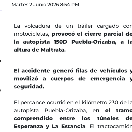
Martes 2 Junio 2026 8:54 PM
La volcadura de un tráiler cargado co
z
motocicletas,
provocó el cierre parcial d
la autopista 150D Puebla-Orizaba, a l
altura de Maltrata.
en
El accidente generó filas de vehículos 
movilizó a cuerpos de emergencia 
seguridad.
o
El percance ocurrió en el kilómetro 230 de l
autopista Puebla-Orizaba, e
n el tram
comprendido entre los túneles d
Esperanza y La Estancia
. El tractocamió