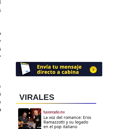
l
s
o
y
s
r
a
s
VIRALES
n
a
fusionradio.mx
La voz del romance: Eros
Ramazzotti y su legado
en el pop italiano