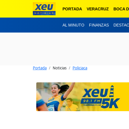
PORTADA
VERACRUZ
BOCA D
AL MINUTO
FINANZAS
DESTA
Portada
Noticias
Policiaca