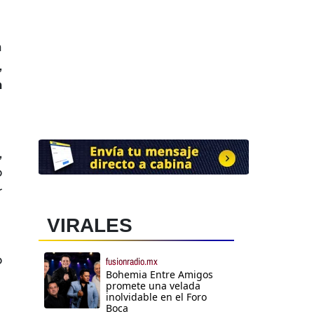
a
,
a
,
o
r
VIRALES
o
fusionradio.mx
Bohemia Entre Amigos
promete una velada
inolvidable en el Foro
Boca