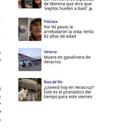
de Morena que dice que
'viejitos huelen a baúl' 🔈
Policiaca
Por 90 pesos le
arrebataron la vida; tenía
82 años de edad
a
Veracruz
Muere en gasolinera de
e
Veracruz
Boca del Río
¿Lloverá hoy en Veracruz?
s
Este es el pronóstico del
a
tiempo para este viernes
r
y
e