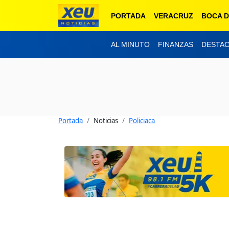
PORTADA
VERACRUZ
BOCA D
AL MINUTO
FINANZAS
DESTA
Portada
Noticias
Policiaca