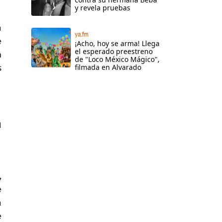
y revela pruebas
a
ya.fm
e
¡Acho, hoy se arma! Llega
el esperado preestreno
n
de "Loco México Mágico",
s
filmada en Alvarado
n
,
e
a
e