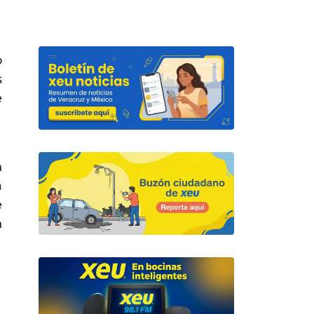
o
s
e
n
a
e
n