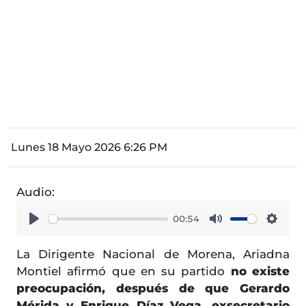
Lunes 18 Mayo 2026 6:26 PM
Audio:
00:54
Play
Mute
Setti
La Dirigente Nacional de Morena, Ariadna
Montiel afirmó que en su partido
no existe
preocupación, después de que Gerardo
Mérida y Enrique Díaz Vega, exsecretario