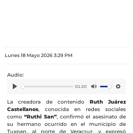
Lunes 18 Mayo 2026 3:29 PM
Audio:
01:20
Play
Mute
Setti
La creadora de contenido
Ruth Juárez
Castellanos
, conocida en redes sociales
como
“Ruthi San”
, confirmó el asesinato de
su hermano ocurrido en el municipio de
Tuxpan, al norte de Veracruz, y expresó