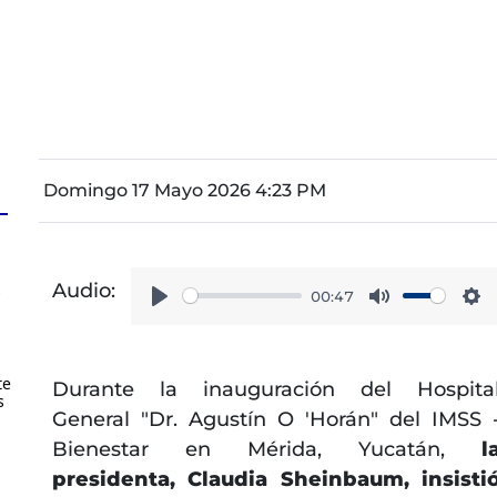
Domingo 17 Mayo 2026 4:23 PM
Audio:
s
00:47
Play
Mute
Se
te
Durante la inauguración del Hospita
s
General "Dr. Agustín O 'Horán" del IMSS 
Bienestar en Mérida, Yucatán,
l
presidenta, Claudia Sheinbaum, insisti