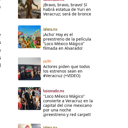
¡Bravo, bravo, bravo! Sí
a
habrá estatua de Yuri en
Veracruz; será de bronce
lafiera.mx
e
¡Acho' Hoy es el
preestreno de la película
s
“Loco México Mágico”
filmada en Alvarado!
n
s
ya.fm
l
Actores piden que todos
los estrenos sean en
#Veracruz (+VIDEO)
fusionradio.mx
"Loco México Mágico"
convierte a Veracruz en la
capital del cine mexicano
por una noche
¡preestreno y red carpet!
lafiera.mx