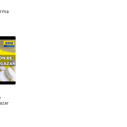
orma
e
azar