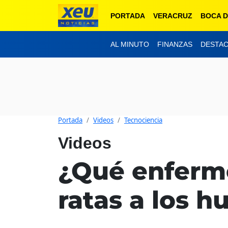
PORTADA
VERACRUZ
BOCA D
AL MINUTO
FINANZAS
DESTA
Portada
Videos
Tecnociencia
Videos
¿Qué enferm
ratas a los 