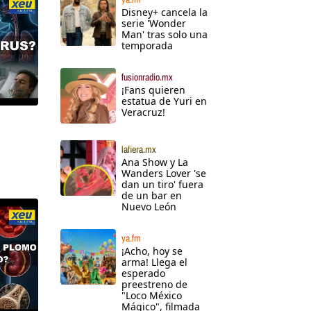
Disney+ cancela la
serie 'Wonder
Man' tras solo una
temporada
fusionradio.mx
¡Fans quieren
estatua de Yuri en
Veracruz!
lafiera.mx
Ana Show y La
Wanders Lover 'se
dan un tiro' fuera
de un bar en
Nuevo León
ya.fm
¡Acho, hoy se
arma! Llega el
esperado
preestreno de
"Loco México
Mágico", filmada