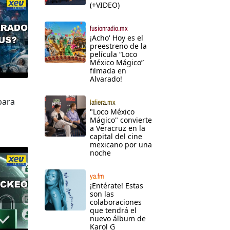
(+VIDEO)
fusionradio.mx
¡Acho' Hoy es el
preestreno de la
película “Loco
México Mágico”
filmada en
Alvarado!
para
lafiera.mx
"Loco México
Mágico" convierte
a Veracruz en la
capital del cine
mexicano por una
noche
ya.fm
¡Entérate! Estas
son las
colaboraciones
que tendrá el
nuevo álbum de
Karol G