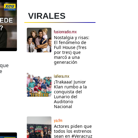
VIRALES
fusionradio.mx
Nostalgia y risas:
El fenómeno de
Full House (Tres
por tres) que
marcó a una
generación
 que
e
lafiera.mx
¡Trakaaa! Junior
Klan rumbo a la
conquista del
Lunario del
Auditorio
Nacional
ya.fm
Actores piden que
todos los estrenos
sean en #Veracruz