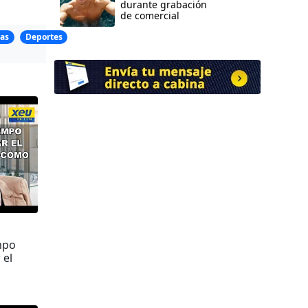
durante grabación
de comercial
as
Deportes
mpo
 el