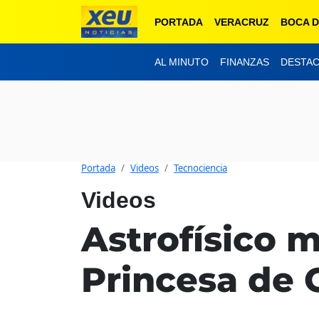
PORTADA
VERACRUZ
BOCA D
AL MINUTO
FINANZAS
DESTA
Portada
Videos
Tecnociencia
Videos
Astrofísico 
Princesa de 