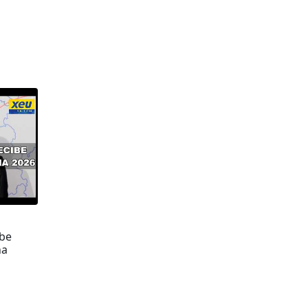
ibe
na