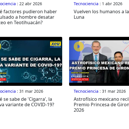
ociencia
: 22 abr 2026
Tecnociencia
: 1 abr 2026
é factores pudieron haber
Vuelven los humanos a la
ulsado a hombre desatar
Luna
oteo en Teotihuacán?
ociencia
: 31 mar 2026
Tecnociencia
: 31 mar 2026
 se sabe de 'Cigarra', la
Astrofísico mexicano rec
va variante de COVID-19?
Premio Princesa de Giro
2026