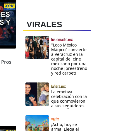
VIRALES
fusionradio.mx
"Loco México
Mágico" convierte
a Veracruz en la
capital del cine
: Pros
mexicano por una
noche ¡preestreno
y red carpet!
lafiera.mx
La emotiva
celebración con la
que conmovieron
a sus seguidores
ya.fm
¡Acho, hoy se
arma! Llega el