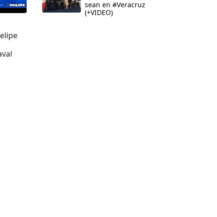
sean en #Veracruz
(+VIDEO)
elipe
aval