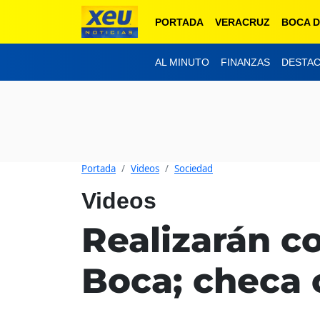
PORTADA
VERACRUZ
BOCA D
AL MINUTO
FINANZAS
DESTA
Portada
Videos
Sociedad
Videos
Realizarán co
Boca; checa 