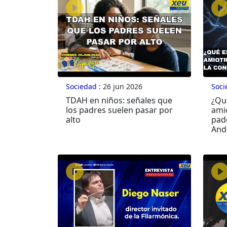
Sociedad
: 26 jun 2026
Soci
TDAH en niños: señales que
¿Qué
los padres suelen pasar por
ami
alto
pad
And