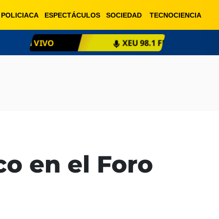
POLICIACA
ESPECTÁCULOS
SOCIEDAD
TECNOCIENCIA
XEU 98.1 FM
ESCU
co en el Foro