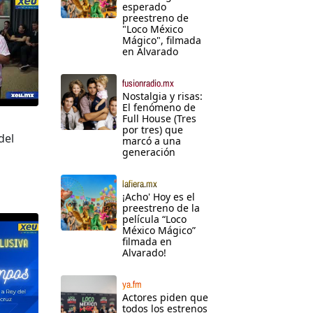
esperado
preestreno de
"Loco México
Mágico", filmada
en Alvarado
fusionradio.mx
Nostalgia y risas:
El fenómeno de
Full House (Tres
por tres) que
del
marcó a una
generación
lafiera.mx
¡Acho' Hoy es el
preestreno de la
película “Loco
México Mágico”
filmada en
Alvarado!
ya.fm
Actores piden que
todos los estrenos