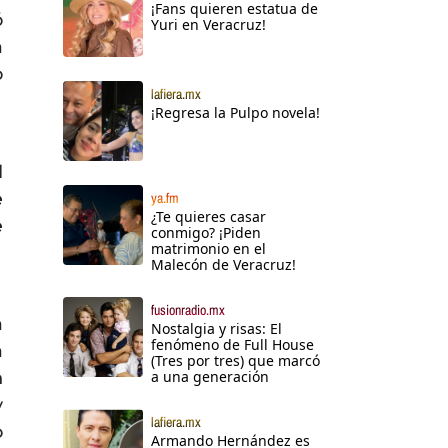
¡Fans quieren estatua de
ó
Yuri en Veracruz!
a
o
lafiera.mx
¡Regresa la Pulpo novela!
l
e
ya.fm
¿Te quieres casar
e
conmigo? ¡Piden
matrimonio en el
Malecón de Veracruz!
fusionradio.mx
a
Nostalgia y risas: El
fenómeno de Full House
a
(Tres por tres) que marcó
n
a una generación
y
lafiera.mx
o
Armando Hernández es