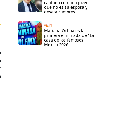
captado con una joven
que no es su esposa y
desata rumores
–
ya.fm
Mariana Ochoa es la
primera eliminada de "La
casa de los famosos
México 2026
a
a
r
a