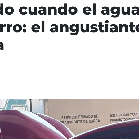
do cuando el agu
rro: el angustiant
a