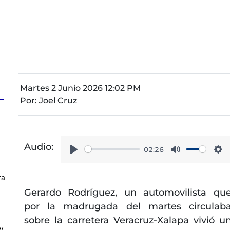
Martes 2 Junio 2026 12:02 PM
Por:
Joel Cruz
Audio:
02:26
Play
Mute
Se
ra
Gerardo Rodríguez, un automovilista qu
por la madrugada del martes circulab
sobre la carretera Veracruz-Xalapa vivió u
y