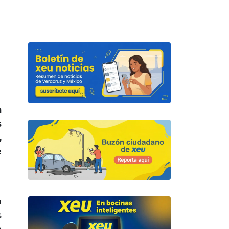
a
s
,
e
n
s
a