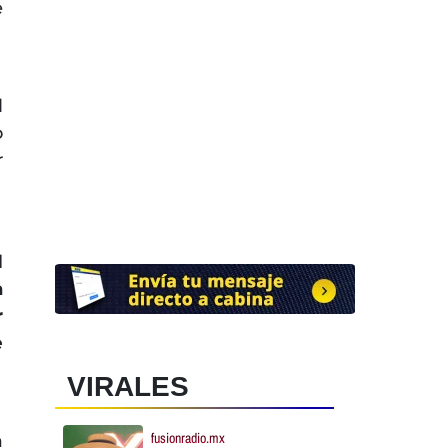
e
l
o
r
l
a
r
e
VIRALES
fusionradio.mx
a