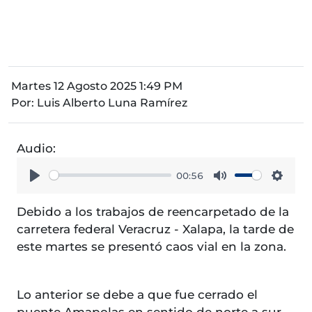
Martes 12 Agosto 2025 1:49 PM
Por:
Luis Alberto Luna Ramírez
Audio:
00:56
Play
Mute
Setti
Debido a los trabajos de reencarpetado de la
carretera federal Veracruz - Xalapa, la tarde de
este martes se presentó caos vial en la zona.
Lo anterior se debe a que fue cerrado el
puente Amapolas en sentido de norte a sur,