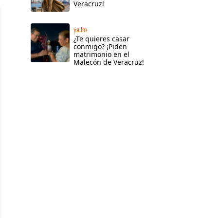
Veracruz!
ya.fm
¿Te quieres casar
conmigo? ¡Piden
matrimonio en el
Malecón de Veracruz!