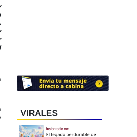
y
a
,
y
r
l
n
n
VIRALES
e
fusionradio.mx
El legado perdurable de