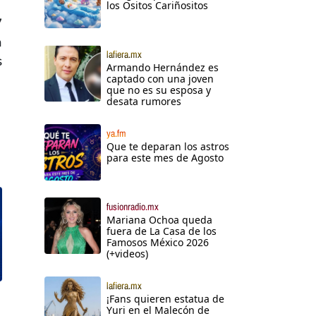
los Ositos Cariñositos
7
a
lafiera.mx
s
Armando Hernández es
captado con una joven
que no es su esposa y
desata rumores
ya.fm
Que te deparan los astros
para este mes de Agosto
fusionradio.mx
Mariana Ochoa queda
fuera de La Casa de los
Famosos México 2026
(+videos)
lafiera.mx
¡Fans quieren estatua de
Yuri en el Malecón de