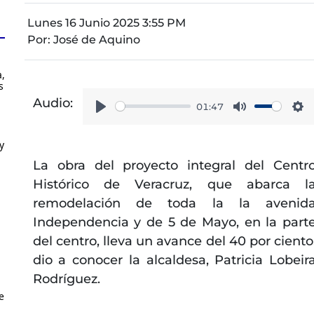
Lunes 16 Junio 2025 3:55 PM
Por:
José de Aquino
,
s
Audio:
01:47
Play
Mute
Se
y
La obra del proyecto integral del Centr
Histórico de Veracruz, que abarca l
remodelación de toda la la avenid
Independencia y de 5 de Mayo, en la part
del centro, lleva un avance del 40 por ciento
dio a conocer la alcaldesa, Patricia Lobeir
Rodríguez.
e