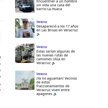
Encuentran a un hombre
sin vida una casa del
barrio La Huaca
Veracruz
Desapareció a los 17 años
en Las Brisas en Veracruz
🔈
ttings
Veracruz
Estas serían algunas de
las nuevas rutas de
o
camiones Ulúa en
Veracruz 🔈
a
a
Veracruz
e
¡Ya no aguantan! Vecinos
de estos
,
fraccionamientos de
a
Veracruz viven entre
apagones 🔈