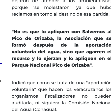
dejaron de atender a los ambientalista
porque "se molestaron" ya que hub
reclamos en torno al destino de esa partida.
"No es que lo apliquen con Salvemos a
Pico de Orizaba, la Asociación que s
formó después de la aportació
voluntaria del agua, sino que agarren e
recurso y lo ejerzan y lo apliquen en e
Parque Nacional Pico de Orizaba".
u
Indicó que como se trata de una "aportació
voluntaria" que hacen los veracruzanos lo
organismos fiscalizadores no puede
auditarla, ni siquiera la Comisión Naciona
s
del Agua (Conagua).