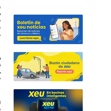
e
o
e
a
,
a
s
,
e
l
e