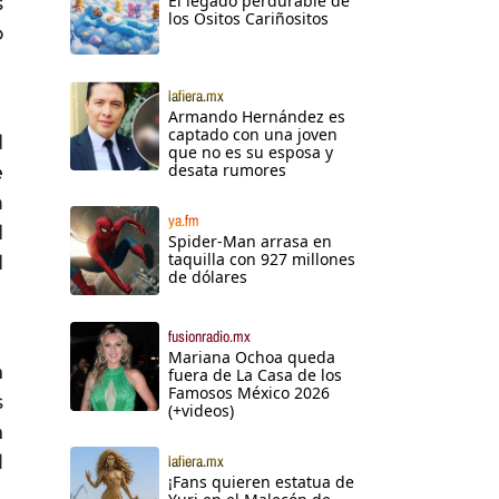
El legado perdurable de
s
los Ositos Cariñositos
o
lafiera.mx
Armando Hernández es
captado con una joven
l
que no es su esposa y
desata rumores
e
n
ya.fm
l
Spider-Man arrasa en
taquilla con 927 millones
l
de dólares
fusionradio.mx
Mariana Ochoa queda
n
fuera de La Casa de los
Famosos México 2026
s
(+videos)
n
l
lafiera.mx
¡Fans quieren estatua de