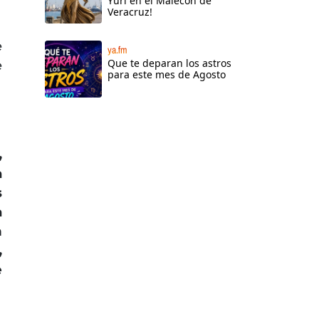
Yuri en el Malecón de
Veracruz!
e
ya.fm
Que te deparan los astros
e
para este mes de Agosto
s
,
a
s
a
n
,
e