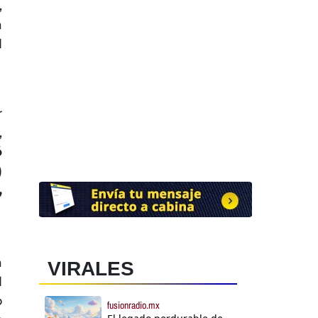
,
a
l
r
,
ó
)
,
a
VIRALES
l
o
fusionradio.mx