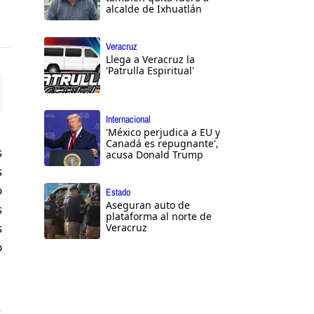
alcalde de Ixhuatlán
Veracruz
Llega a Veracruz la
'Patrulla Espiritual'
ttings
Internacional
'México perjudica a EU y
Canadá es repugnante',
s
acusa Donald Trump
s
o
Estado
Aseguran auto de
s
plataforma al norte de
s
Veracruz
o