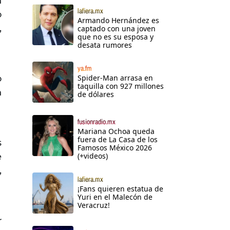
n
lafiera.mx
o
Armando Hernández es
,
captado con una joven
que no es su esposa y
desata rumores
ya.fm
o
Spider-Man arrasa en
taquilla con 927 millones
n
de dólares
fusionradio.mx
Mariana Ochoa queda
fuera de La Casa de los
s
Famosos México 2026
e
(+videos)
,
lafiera.mx
¡Fans quieren estatua de
Yuri en el Malecón de
Veracruz!
r