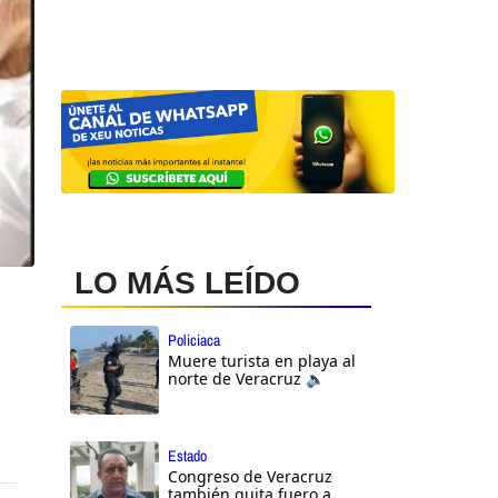
LO MÁS LEÍDO
Policiaca
Muere turista en playa al
norte de Veracruz 🔈
Estado
Congreso de Veracruz
también quita fuero a