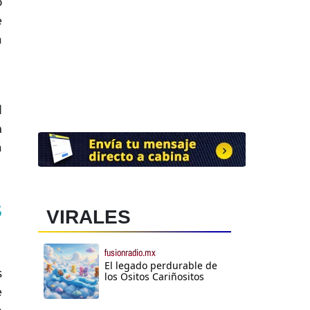
ó
e
a
l
n
á
s
VIRALES
fusionradio.mx
El legado perdurable de
s
los Ositos Cariñositos
e