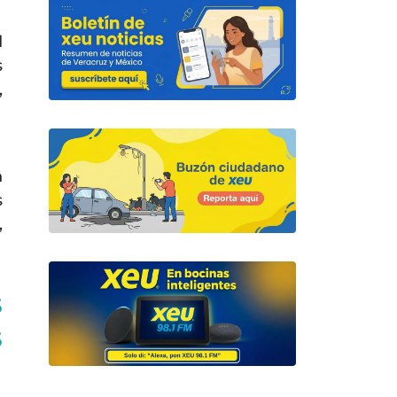
d
s
,
n
s
,
s
s