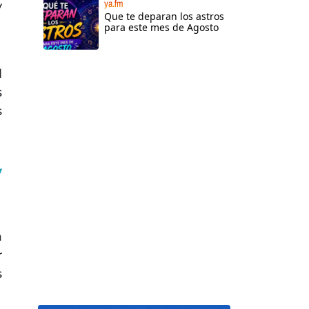
ya.fm
y
Que te deparan los astros
para este mes de Agosto
l
s
s
y
a
r
s