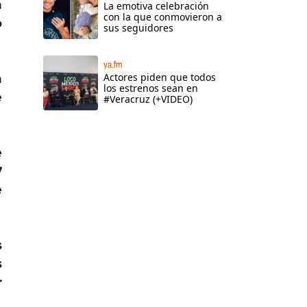
n
La emotiva celebración
con la que conmovieron a
o
sus seguidores
ya.fm
Actores piden que todos
n
los estrenos sean en
e
#Veracruz (+VIDEO)
e
7
e
s
s
r