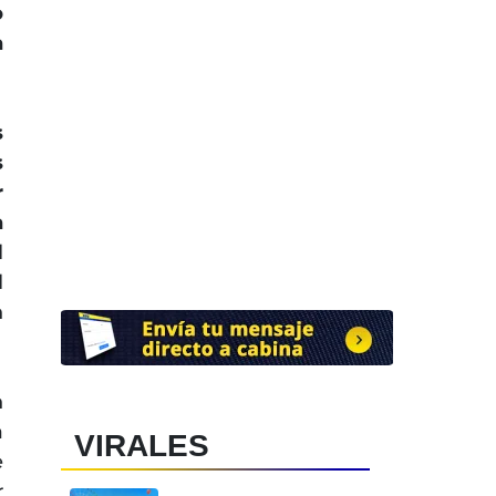
o
a
s
s
r
a
l
l
n
n
a
VIRALES
e
r