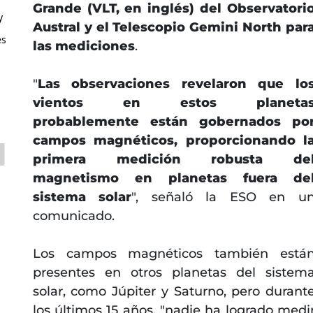
Grande (VLT, en inglés) del Observatori
y
Austral y el Telescopio Gemini North par
es
las mediciones
.
"
Las observaciones revelaron que lo
vientos en estos planeta
probablemente están gobernados po
campos magnéticos, proporcionando l
primera medición robusta de
magnetismo en planetas fuera de
sistema solar
", señaló la ESO en u
comunicado.
Los campos magnéticos también está
presentes en otros planetas del sistem
solar, como Júpiter y Saturno, pero durant
los últimos 15 años, "nadie ha logrado medi