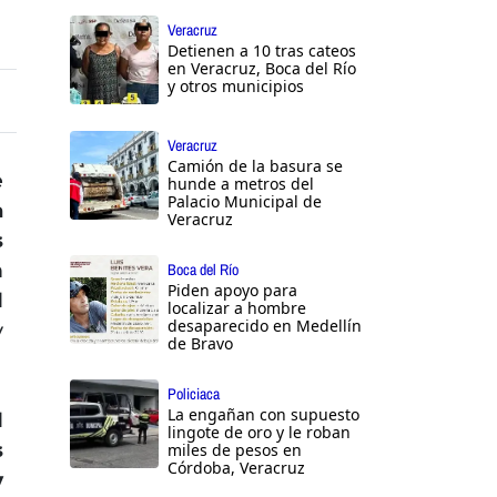
Veracruz
Detienen a 10 tras cateos
en Veracruz, Boca del Río
y otros municipios
Veracruz
Camión de la basura se
e
hunde a metros del
Palacio Municipal de
a
Veracruz
s
n
Boca del Río
Piden apoyo para
l
localizar a hombre
desaparecido en Medellín
y
de Bravo
Policiaca
La engañan con supuesto
l
lingote de oro y le roban
s
miles de pesos en
Córdoba, Veracruz
y