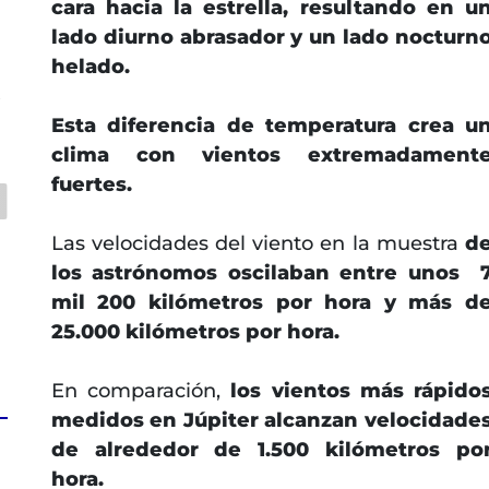
cara hacia la estrella, resultando en u
lado diurno abrasador y un lado nocturn
helado.
s
Esta diferencia de temperatura crea u
clima con vientos extremadament
fuertes.
Las velocidades del viento en la muestra
d
los astrónomos oscilaban entre unos 
mil 200 kilómetros por hora y más d
25.000 kilómetros por hora.
En comparación,
los vientos más rápido
medidos en Júpiter alcanzan velocidade
de alrededor de 1.500 kilómetros po
hora.