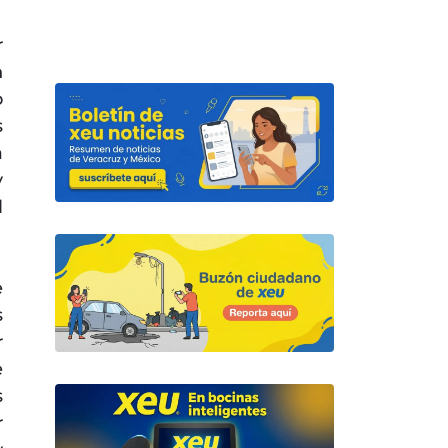
r
n
o
s
a
y
l
e
s
r
e
s
r