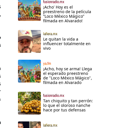
fusionradio.mx
s
¡Acho' Hoy es el
preestreno de la película
,
“Loco México Mágico”
filmada en Alvarado!
lafiera.mx
o
Le quitan la vida a
influencer totalmente en
s
vivo
ya.fm
n
¡Acho, hoy se arma! Llega
el esperado preestreno
s
de "Loco México Mágico",
filmada en Alvarado
s
r
fusionradio.mx
a
Tan chiquito y tan perrón:
lo que el oloroso nanche
hace por tus defensas
a
lafiera.mx