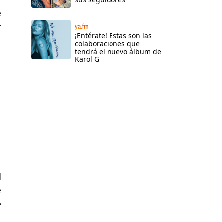
e
r
ya.fm
¡Entérate! Estas son las
colaboraciones que
tendrá el nuevo álbum de
Karol G
l
e
e