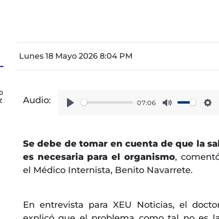
Lunes 18 Mayo 2026 8:04 PM
o
Audio:
z
07:06
Play
Mute
Se
Se debe de tomar en cuenta de que la sa
es necesaria para el organismo
, coment
el Médico Internista, Benito Navarrete.
En entrevista para XEU Noticias, el docto
explicó que el problema como tal no es l