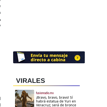
e
n
,
e
VIRALES
fusionradio.mx
¡Bravo, bravo, bravo! Sí
l
habrá estatua de Yuri en
l
Veracruz; será de bronce