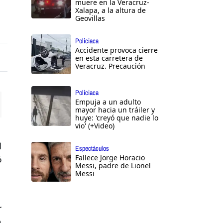
muere en la Veracruz-
Xalapa, a la altura de
Geovillas
Policiaca
Accidente provoca cierre
en esta carretera de
Veracruz. Precaución
Policiaca
Empuja a un adulto
mayor hacia un tráiler y
ttings
huye: 'creyó que nadie lo
vio' (+Video)
l
Espectáculos
Fallece Jorge Horacio
ó
Messi, padre de Lionel
Messi
r
a