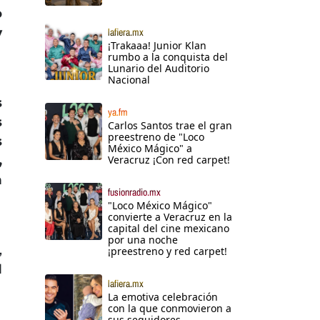
o
y
lafiera.mx
¡Trakaaa! Junior Klan
rumbo a la conquista del
Lunario del Auditorio
Nacional
s
ya.fm
s
Carlos Santos trae el gran
preestreno de "Loco
s
México Mágico" a
,
Veracruz ¡Con red carpet!
n
fusionradio.mx
"Loco México Mágico"
convierte a Veracruz en la
capital del cine mexicano
por una noche
,
¡preestreno y red carpet!
l
lafiera.mx
La emotiva celebración
con la que conmovieron a
sus seguidores