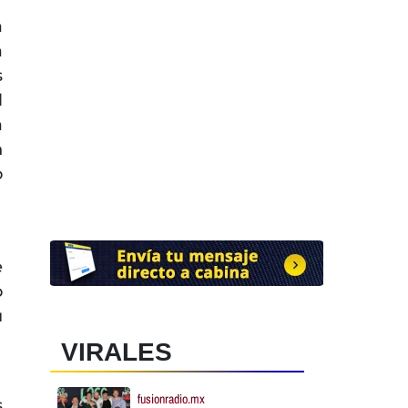
a
a
s
l
a
n
o
e
o
u
VIRALES
fusionradio.mx
s