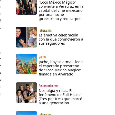
"Loco México Mágico"
a
convierte a Veracruz en la
capital del cine mexicano
a
por una noche
¡preestreno y red carpet!
s
,
lafiera.mx
La emotiva celebración
con la que conmovieron a
sus seguidores
a
ya.fm
y
¡Acho, hoy se arma! Llega
y
el esperado preestreno
de "Loco México Mágico",
o
filmada en Alvarado
s
fusionradio.mx
a
Nostalgia y risas: El
a
fenómeno de Full House
(Tres por tres) que marcó
a una generación
lafiera.mx