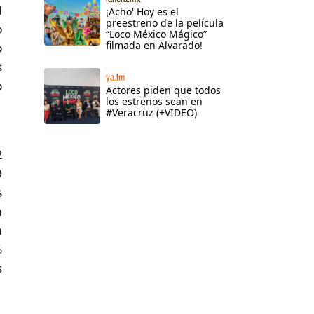
M
¡Acho' Hoy es el
preestreno de la película
o
“Loco México Mágico”
filmada en Alvarado!
o
s
ya.fm
o
Actores piden que todos
los estrenos sean en
#Veracruz (+VIDEO)
2
9
s
n
n
%
s