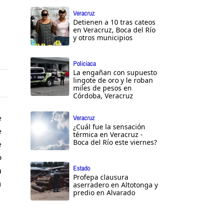
Veracruz
Detienen a 10 tras cateos
en Veracruz, Boca del Río
y otros municipios
Policiaca
La engañan con supuesto
lingote de oro y le roban
miles de pesos en
Córdoba, Veracruz
e
Veracruz
¿Cuál fue la sensación
e
térmica en Veracruz -
Boca del Río este viernes?
e
o
Estado
n
Profepa clausura
a
aserradero en Altotonga y
predio en Alvarado