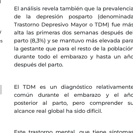
l
El análisis revela también que la prevalenci
de la depresión posparto (denominad
Trastorno Depresivo Mayor o TDM) fue má
y
alta las primeras dos semanas después de
parto (8,3%) y se mantuvo más elevada par
es
la gestante que para el resto de la població
durante todo el embarazo y hasta un añ
después del parto.
El TDM es un diagnóstico relativament
común durante el embarazo y el añ
posterior al parto, pero comprender s
alcance real global ha sido difícil.
Este trastorno mental, que tiene síntoma