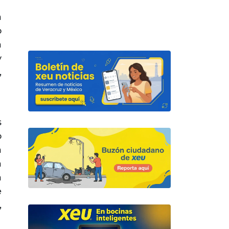
a
o
a
y
,
s
o
a
a
a
e
,