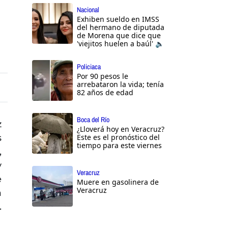
Nacional
Exhiben sueldo en IMSS
del hermano de diputada
de Morena que dice que
'viejitos huelen a baúl' 🔈
Policiaca
Por 90 pesos le
arrebataron la vida; tenía
82 años de edad
Boca del Río
z
¿Lloverá hoy en Veracruz?
s
Este es el pronóstico del
tiempo para este viernes
,
y
Veracruz
e
Muere en gasolinera de
Veracruz
a
.