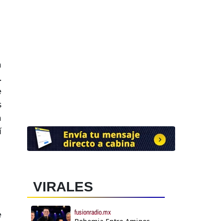
a
.
e
s
a
í
VIRALES
fusionradio.mx
e