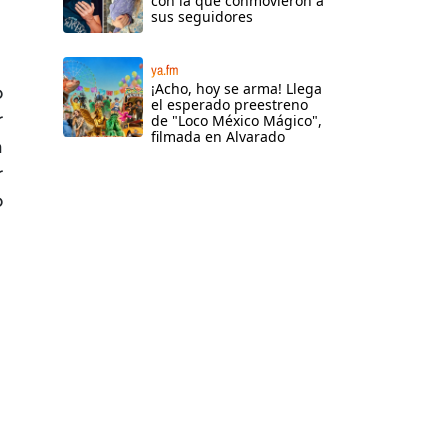
con la que conmovieron a
sus seguidores
ya.fm
¡Acho, hoy se arma! Llega
o
el esperado preestreno
r
de "Loco México Mágico",
filmada en Alvarado
a
r
o