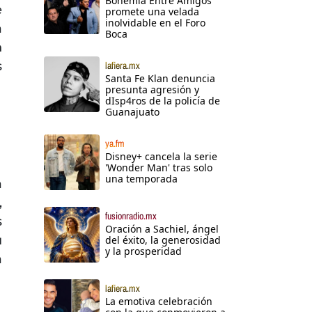
Bohemia Entre Amigos
e
promete una velada
inolvidable en el Foro
a
Boca
n
s
lafiera.mx
Santa Fe Klan denuncia
presunta agresión y
dIsp4ros de la policía de
Guanajuato
ya.fm
Disney+ cancela la serie
'Wonder Man' tras solo
una temporada
a
,
fusionradio.mx
s
Oración a Sachiel, ángel
u
del éxito, la generosidad
y la prosperidad
a
lafiera.mx
La emotiva celebración