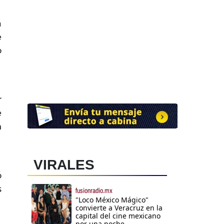
a
e
o
r
e
n
VIRALES
o
s
fusionradio.mx
"Loco México Mágico"
convierte a Veracruz en la
capital del cine mexicano
por una noche