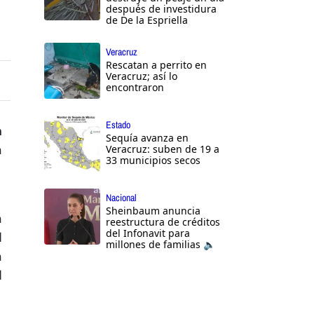
después de investidura
de De la Espriella
Veracruz
Rescatan a perrito en
Veracruz; así lo
encontraron
Estado
n
Sequía avanza en
a
Veracruz: suben de 19 a
33 municipios secos
Nacional
Sheinbaum anuncia
a
reestructura de créditos
del Infonavit para
l
millones de familias 🔈
a
l