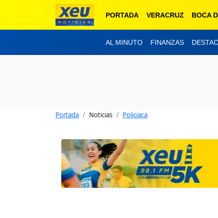
PORTADA
VERACRUZ
BOCA D
AL MINUTO
FINANZAS
DESTA
Portada
Noticias
Policiaca