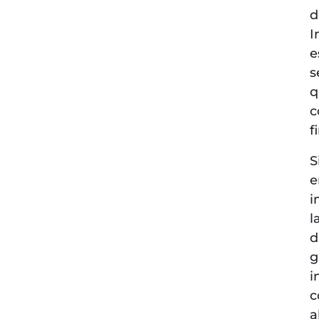
d
I
e
s
q
c
f
S
e
i
l
d
g
i
c
a