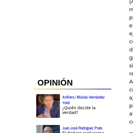
(
m
p
e
e
c
d
g
s
r
OPINIÓN
A
c
Artillero / Moisés Hernández
a
Yoldi
p
¿Quién decide la
verdad?
a
c
Juan José Rodríguez Prats
El dedazo evoluciona