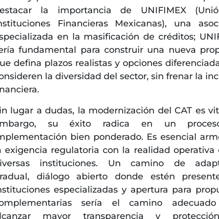
estacar la importancia de UNIFIMEX (Uni
nstituciones Financieras Mexicanas), una asoc
specializada en la masificación de créditos; UN
ería fundamental para construir una nueva pro
ue defina plazos realistas y opciones diferenciad
onsideren la diversidad del sector, sin frenar la in
inanciera.
in lugar a dudas, la modernización del CAT es vita
mbargo, su éxito radica en un proce
mplementación bien ponderado. Es esencial arm
a exigencia regulatoria con la realidad operativa 
iversas instituciones. Un camino de adapt
radual, diálogo abierto donde estén present
nstituciones especializadas y apertura para prop
omplementarias sería el camino adecuado
lcanzar mayor transparencia y protecció