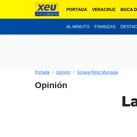
PORTADA
VERACRUZ
BOCA D
AL MINUTO
FINANZAS
DESTA
Portada
Opinión
Soraya Pérez Munguía
Opinión
L