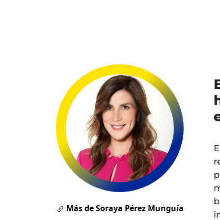
E
r
p
m
b
Más de Soraya Pérez Munguía
i