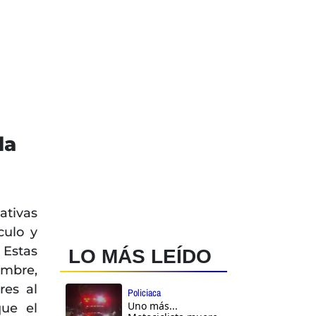
da
ativas
culo y
Estas
LO MÁS LEÍDO
embre,
res al
Policiaca
Uno más...
que el