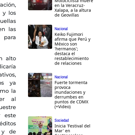
Motociclista muere
ración,
en la Veracruz-
Xalapa, a la altura
 y los
de Geovillas
uellas
en las
Nacional
Keiko Fujimori
o para
afirma que Perú y
México son
'hermanos';
destaca el
n alto
restablecimiento
de relaciones
icaría
tivos,
Nacional
os ya
Fuerte tormenta
provoca
omo la
inundaciones y
derrumbes en
er al
puntos de CDMX
(+Video)
uestre
r este
Sociedad
éditos
Inicia 'Festival del
Mar' en
 y de