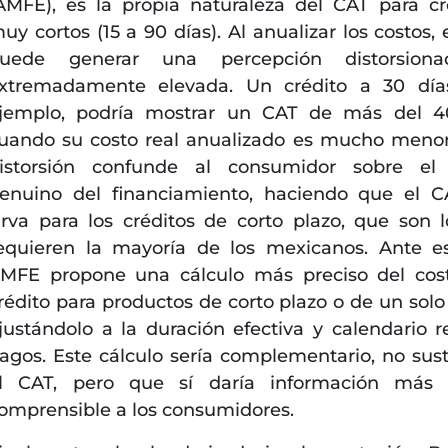
AMFE), es la propia naturaleza del CAT para cr
uy cortos (15 a 90 días). Al anualizar los costos, 
uede generar una percepción distorsion
xtremadamente elevada. Un crédito a 30 día
jemplo, podría mostrar un CAT de más del 4
uando su costo real anualizado es mucho menor
istorsión confunde al consumidor sobre el 
enuino del financiamiento, haciendo que el 
irva para los créditos de corto plazo, que son 
equieren la mayoría de los mexicanos. Ante es
MFE propone una cálculo más preciso del cos
rédito para productos de corto plazo o de un solo
justándolo a la duración efectiva y calendario r
agos. Este cálculo sería complementario, no susti
l CAT, pero que sí daría información más f
omprensible a los consumidores.