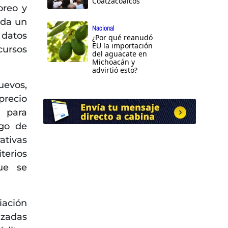
Coatzacoalcos
oreo y
nda un
Nacional
 datos
¿Por qué reanudó
EU la importación
ursos
del aguacate en
Michoacán y
advirtió esto?
uevos,
precio
s para
sgo de
tivas
terios
ue se
iación
zadas