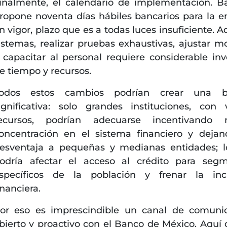
inalmente, el calendario de implementación. B
ropone noventa días hábiles bancarios para la e
n vigor, plazo que es a todas luces insuficiente. A
istemas, realizar pruebas exhaustivas, ajustar m
 capacitar al personal requiere considerable inv
e tiempo y recursos.
odos estos cambios podrían crear una b
ignificativa: solo grandes instituciones, con 
ecursos, podrían adecuarse incentivando 
oncentración en el sistema financiero y deja
esventaja a pequeñas y medianas entidades; 
odría afectar el acceso al crédito para seg
specíficos de la población y frenar la inc
inanciera.
or eso es imprescindible un canal de comuni
bierto y proactivo con el Banco de México. Aquí 