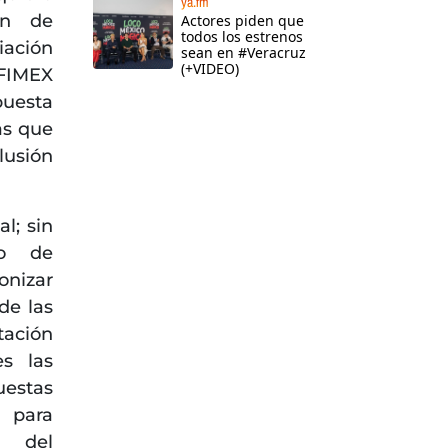
ya.fm
ón de
Actores piden que
todos los estrenos
iación
sean en #Veracruz
(+VIDEO)
IFIMEX
puesta
as que
clusión
l; sin
so de
onizar
de las
ación
es las
uestas
 para
n del