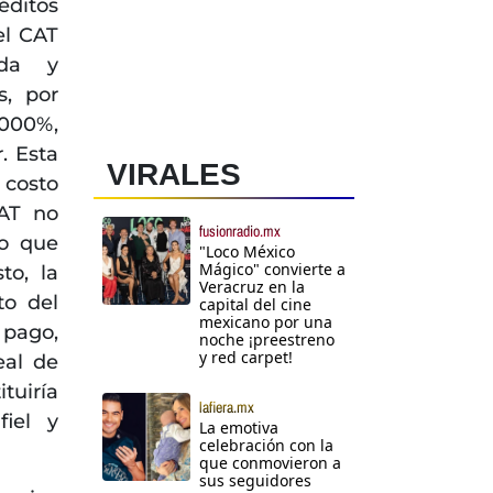
éditos
el CAT
ada y
s, por
000%,
. Esta
VIRALES
costo
CAT no
fusionradio.mx
lo que
"Loco México
Mágico" convierte a
to, la
Veracruz en la
to del
capital del cine
mexicano por una
 pago,
noche ¡preestreno
y red carpet!
eal de
tuiría
lafiera.mx
iel y
La emotiva
celebración con la
que conmovieron a
sus seguidores