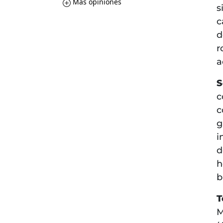
Más opiniones
s
c
d
r
a
S
c
c
g
i
d
h
b
T
M