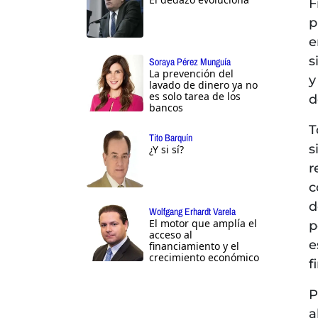
F
p
e
s
Soraya Pérez Munguía
La prevención del
y
lavado de dinero ya no
es solo tarea de los
d
bancos
T
Tito Barquín
s
¿Y si sí?
r
c
d
Wolfgang Erhardt Varela
El motor que amplía el
p
acceso al
e
financiamiento y el
crecimiento económico
f
P
a