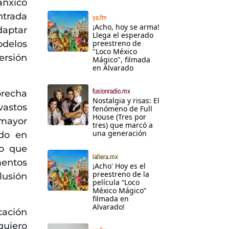
anxico
ntrada
ya.fm
¡Acho, hoy se arma!
daptar
Llega el esperado
odelos
preestreno de
"Loco México
ersión
Mágico", filmada
en Alvarado
fusionradio.mx
recha
Nostalgia y risas: El
vastos
fenómeno de Full
House (Tres por
mayor
tres) que marcó a
una generación
ndo en
lo que
lafiera.mx
mentos
¡Acho' Hoy es el
preestreno de la
lusión
película “Loco
México Mágico”
filmada en
Alvarado!
cación
quiero