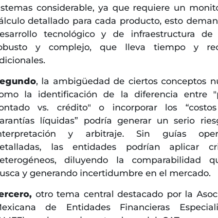
istemas considerable, ya que requiere un monit
álculo detallado para cada producto, esto dema
esarrollo tecnológico y de infraestructura de
obusto y complejo, que lleva tiempo y rec
dicionales.
egundo
, la ambigüedad de ciertos conceptos n
omo la identificación de la diferencia entre "
ontado vs. crédito" o incorporar los “costo
arantías líquidas” podría generar un serio rie
nterpretación y arbitraje. Sin guías opera
etalladas, las entidades podrían aplicar cri
eterogéneos, diluyendo la comparabilidad q
usca y generando incertidumbre en el mercado.
ercero,
otro tema central destacado por la Asoc
exicana de Entidades Financieras Especiali