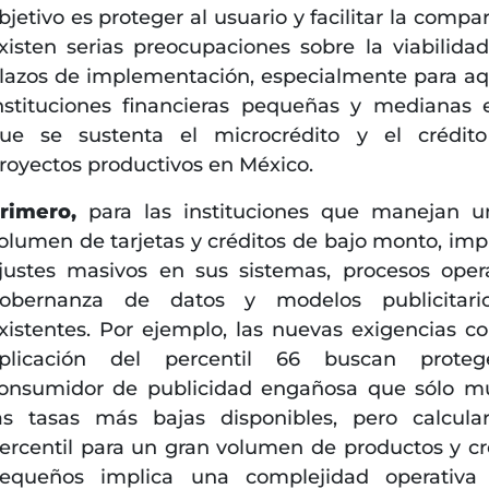
bjetivo es proteger al usuario y facilitar la compa
xisten serias preocupaciones sobre la viabilidad
lazos de implementación, especialmente para aq
nstituciones financieras pequeñas y medianas 
ue se sustenta el microcrédito y el crédit
royectos productivos en México.
rimero,
para las instituciones que manejan u
olumen de tarjetas y créditos de bajo monto, impl
justes masivos en sus sistemas, procesos opera
obernanza de datos y modelos publicitari
xistentes. Por ejemplo, las nuevas exigencias c
plicación del percentil 66 buscan proteg
onsumidor de publicidad engañosa que sólo m
as tasas más bajas disponibles, pero calcula
ercentil para un gran volumen de productos y cr
equeños implica una complejidad operativa