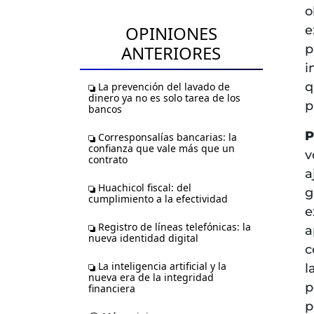
o
OPINIONES
e
ANTERIORES
p
i
q
La prevención del lavado de
dinero ya no es solo tarea de los
p
bancos
P
Corresponsalías bancarias: la
confianza que vale más que un
v
contrato
a
Huachicol fiscal: del
g
cumplimiento a la efectividad
e
Registro de líneas telefónicas: la
a
nueva identidad digital
c
La inteligencia artificial y la
l
nueva era de la integridad
p
financiera
p