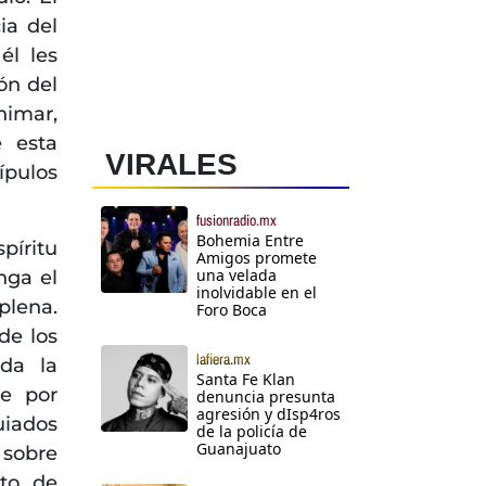
ia del
él les
ión del
nimar,
e esta
VIRALES
ípulos
fusionradio.mx
Bohemia Entre
píritu
Amigos promete
una velada
nga el
inolvidable en el
plena.
Foro Boca
de los
lafiera.mx
da la
Santa Fe Klan
ue por
denuncia presunta
agresión y dIsp4ros
uiados
de la policía de
Guanajuato
 sobre
cto de