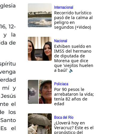
glesia
Internacional
Recorrido turístico
pasó de la calma al
peligro en
6, 12-
segundos (+Video)
 y la
Nacional
ida de
Exhiben sueldo en
IMSS del hermano
de diputada de
Morena que dice
píritu
que 'viejitos huelen
a baúl' 🔈
 venga
 Verdad
Policiaca
e mí y
Por 90 pesos le
arrebataron la vida;
 Jesús
tenía 82 años de
nte el
edad
de los
Boca del Río
 Santo
¿Lloverá hoy en
Veracruz? Este es el
Es el
pronóstico del