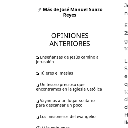
J
Más de José Manuel Suazo
n
Reyes
E
2
OPINIONES
g
ANTERIORES
t
Enseñanzas de Jesús camino a
L
Jerusalén
S
Tú eres el mesias
e
q
Un tesoro precioso que
encontramos en la Iglesia Católica
t
d
Vayamos a un lugar solitario
para descansar un poco
d
H
Los misioneros del evangelio
l
Más opiniones