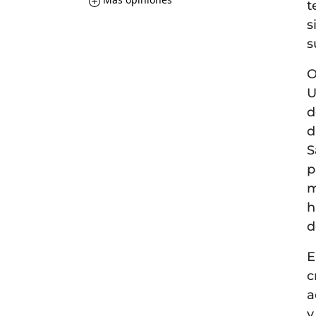
t
s
s
O
U
d
d
S
p
m
h
d
E
c
a
y