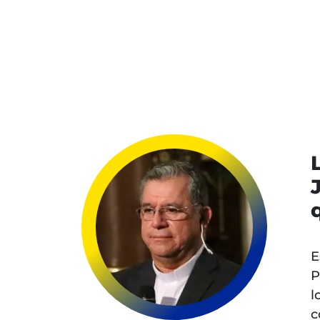
E
P
l