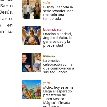
ya.fm
 Santo
Disney+ cancela la
serie 'Wonder Man'
Jesús,
tras solo una
tanto,
temporada
rá en
fusionradio.mx
en su
Oración a Sachiel,
ángel del éxito, la
generosidad y la
prosperidad
lafiera.mx
La emotiva
celebración con la
que conmovieron a
sus seguidores
ya.fm
¡Acho, hoy se arma!
Llega el esperado
preestreno de
"Loco México
Mágico", filmada
en Alvarado