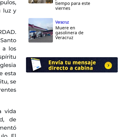
pulos,
tiempo para este
viernes
 luz y
Veracruz
Muere en
ERDAD.
gasolinera de
Veracruz
 Santo
 a los
píritu
glesia
e esta
itu, se
entes
a vida
ad, de
imentó
lo. El