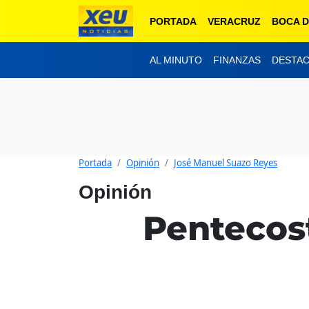
PORTADA
VERACRUZ
BOCA D
AL MINUTO
FINANZAS
DESTA
Portada
Opinión
José Manuel Suazo Reyes
Opinión
Pentecost