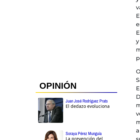
v
E
e
E
y
m
p
O
S
OPINIÓN
E
D
Juan José Rodríguez Prats
m
El dedazo evoluciona
v
m
a
Soraya Pérez Munguía
La prevención del
s