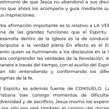
estimonio de que Jesús no abandonó a sus discí
ino que ahora los acompaña y guía mediante su
us inspiraciones.
tra afirmación importante es lo relativo a LA V
na de las grandes funciones que el Espíritu
esarrolla dentro de la Iglesia es la de conducir
iscípulos a la verdad plena En efecto es el Es
anto quien va iluminando a los discípulos en la I
ara comprender las verdades de la Revelación, d
anera a través del tiempo, con el auxilio del Espír
an ido entendiendo y conformando los difer
ogmas de la fe.
l Espíritu es además fuente de CONSUELO. L
ristiana trae consigo momentos de dificult
dversidad y de sacrificio. Jesús mismo los exper
 por ello ese será también el camino del discípu