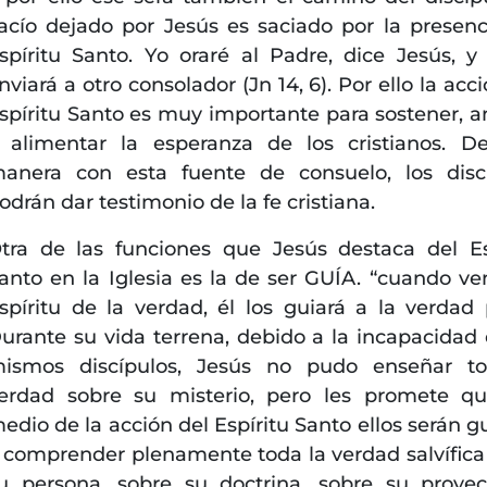
acío dejado por Jesús es saciado por la presenc
spíritu Santo. Yo oraré al Padre, dice Jesús, y 
nviará a otro consolador (Jn 14, 6). Por ello la acc
spíritu Santo es muy importante para sostener, a
 alimentar la esperanza de los cristianos. D
anera con esta fuente de consuelo, los disc
odrán dar testimonio de la fe cristiana.
tra de las funciones que Jesús destaca del Es
anto en la Iglesia es la de ser GUÍA. “cuando ve
spíritu de la verdad, él los guiará a la verdad 
urante su vida terrena, debido a la incapacidad 
ismos discípulos, Jesús no pudo enseñar to
erdad sobre su misterio, pero les promete q
edio de la acción del Espíritu Santo ellos serán g
 comprender plenamente toda la verdad salvífica
u persona, sobre su doctrina, sobre su proye