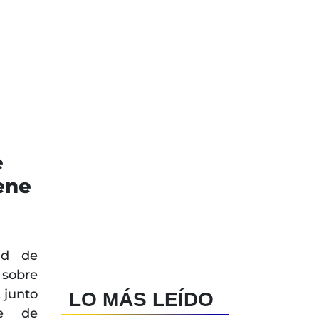
e
iene
ad de
 sobre
 junto
LO MÁS LEÍDO
re de