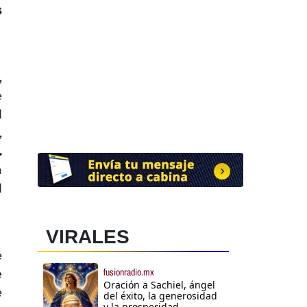
s
,
e
l
,
.
a
l
VIRALES
e
fusionradio.mx
e
Oración a Sachiel, ángel
e
del éxito, la generosidad
y la prosperidad