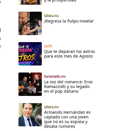
e
lafiera.mx
¡Regresa la Pulpo novela!
l
n
e
ya.fm
Que te deparan los astros
para este mes de Agosto
fusionradio.mx
La voz del romance: Eros
Ramazzotti y su legado
en el pop italiano
lafiera.mx
Armando Hernández es
captado con una joven
que no es su esposa y
desata rumores