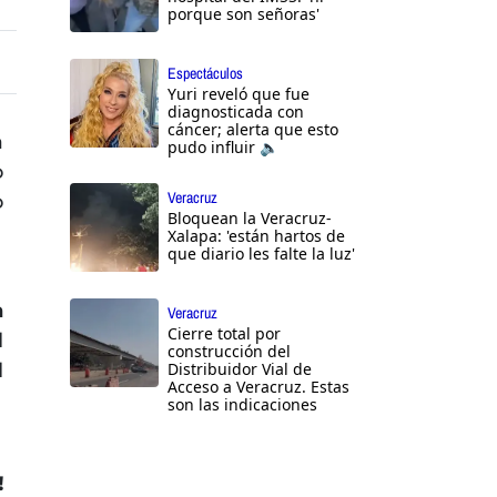
porque son señoras'
Espectáculos
Yuri reveló que fue
diagnosticada con
cáncer; alerta que esto
a
pudo influir 🔈
o
Veracruz
o
Bloquean la Veracruz-
Xalapa: 'están hartos de
que diario les falte la luz'
a
Veracruz
Cierre total por
l
construcción del
l
Distribuidor Vial de
Acceso a Veracruz. Estas
son las indicaciones
!