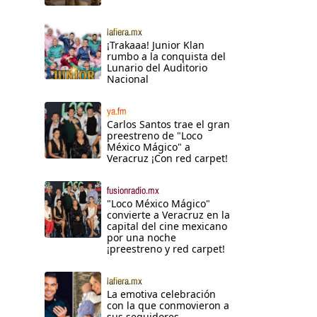
lafiera.mx
¡Trakaaa! Junior Klan
rumbo a la conquista del
Lunario del Auditorio
Nacional
ya.fm
Carlos Santos trae el gran
preestreno de "Loco
México Mágico" a
Veracruz ¡Con red carpet!
fusionradio.mx
"Loco México Mágico"
convierte a Veracruz en la
capital del cine mexicano
por una noche
l
¡preestreno y red carpet!
lafiera.mx
La emotiva celebración
con la que conmovieron a
sus seguidores