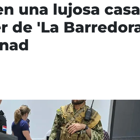
en una lujosa cas
r de 'La Barredor
enad