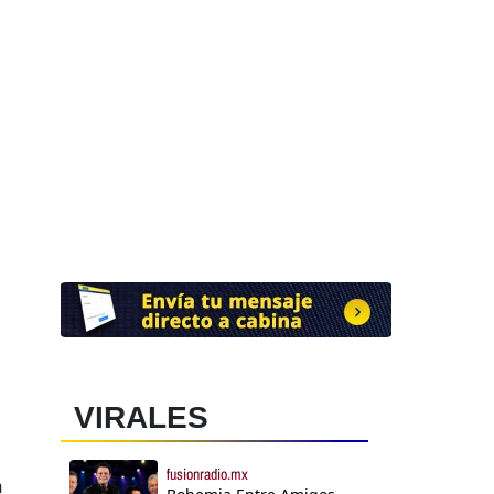
VIRALES
fusionradio.mx
a