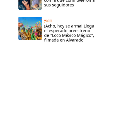
con la que conmovieron a
sus seguidores
ya.fm
¡Acho, hoy se arma! Llega
el esperado preestreno
de "Loco México Mágico",
filmada en Alvarado