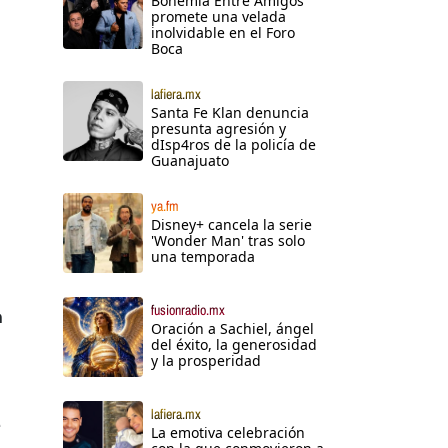
Bohemia Entre Amigos
promete una velada
inolvidable en el Foro
Boca
lafiera.mx
Santa Fe Klan denuncia
presunta agresión y
dIsp4ros de la policía de
Guanajuato
ya.fm
Disney+ cancela la serie
'Wonder Man' tras solo
una temporada
fusionradio.mx
n
Oración a Sachiel, ángel
del éxito, la generosidad
y la prosperidad
lafiera.mx
e
La emotiva celebración