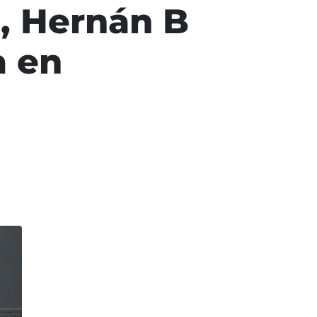
a, Hernán B
a en