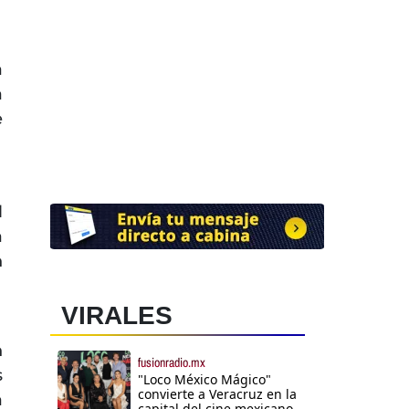
a
a
e
l
a
n
VIRALES
h
fusionradio.mx
s
"Loco México Mágico"
convierte a Veracruz en la
a
capital del cine mexicano