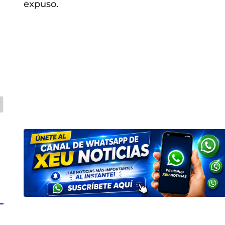
expuso.
a
s