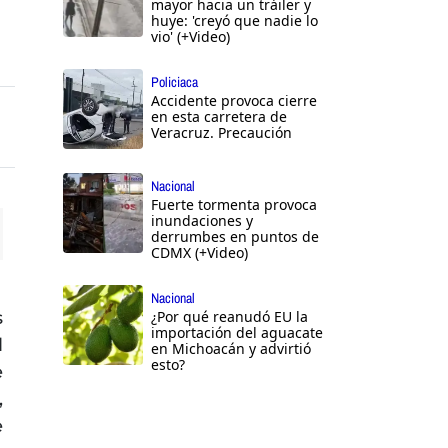
mayor hacia un tráiler y
huye: 'creyó que nadie lo
vio' (+Video)
Policiaca
Accidente provoca cierre
en esta carretera de
Veracruz. Precaución
Nacional
Fuerte tormenta provoca
inundaciones y
derrumbes en puntos de
CDMX (+Video)
ttings
Nacional
s
¿Por qué reanudó EU la
importación del aguacate
l
en Michoacán y advirtió
esto?
e
,
e