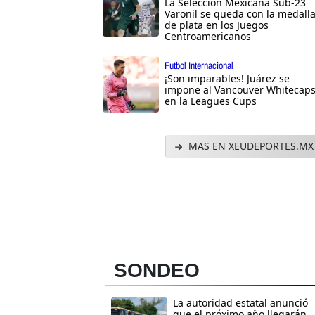
La Selección Mexicana Sub-23
Varonil se queda con la medall
de plata en los Juegos
Centroamericanos
Futbol Internacional
¡Son imparables! Juárez se
impone al Vancouver Whitecap
en la Leagues Cups
MAS EN XEUDEPORTES.MX
SONDEO
La autoridad estatal anunció
que el próximo año llegarán