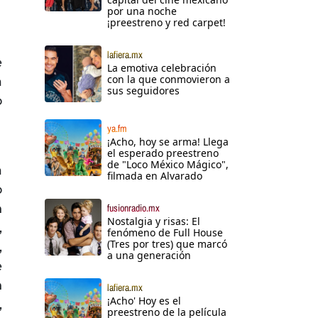
por una noche
¡preestreno y red carpet!
lafiera.mx
e
La emotiva celebración
con la que conmovieron a
a
sus seguidores
o
ya.fm
¡Acho, hoy se arma! Llega
el esperado preestreno
de "Loco México Mágico",
a
filmada en Alvarado
o
h
fusionradio.mx
Nostalgia y risas: El
,
fenómeno de Full House
(Tres por tres) que marcó
,
a una generación
e
n
lafiera.mx
¡Acho' Hoy es el
,
preestreno de la película