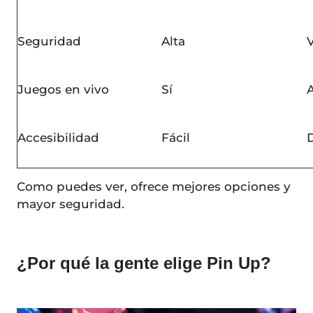
Seguridad
Alta
V
Juegos en vivo
Sí
Accesibilidad
Fácil
D
Como puedes ver, ofrece mejores opciones y
mayor seguridad.
¿Por qué la gente elige Pin Up?