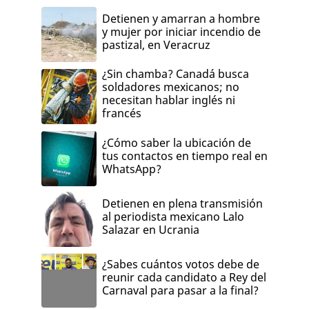
Detienen y amarran a hombre
y mujer por iniciar incendio de
pastizal, en Veracruz
¿Sin chamba? Canadá busca
soldadores mexicanos; no
necesitan hablar inglés ni
francés
¿Cómo saber la ubicación de
tus contactos en tiempo real en
WhatsApp?
Detienen en plena transmisión
al periodista mexicano Lalo
Salazar en Ucrania
¿Sabes cuántos votos debe de
reunir cada candidato a Rey del
Carnaval para pasar a la final?