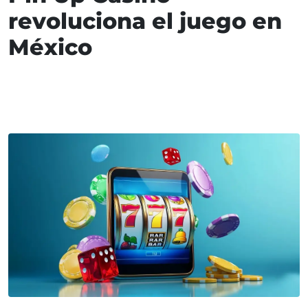
revoluciona el juego en
México