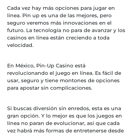
Cada vez hay más opciones para jugar en
línea. Pin up es una de las mejores, pero
seguro veremos más innovaciones en el
futuro. La tecnología no para de avanzar y los
casinos en línea están creciendo a toda
velocidad.
En México, Pin-Up Casino está
revolucionando el juego en línea. Es fácil de
usar, seguro y tiene montones de opciones
para apostar sin complicaciones.
Si buscas diversión sin enredos, esta es una
gran opción. Y lo mejor es que los juegos en
línea no paran de evolucionar, así que cada
vez habrá más formas de entretenerse desde