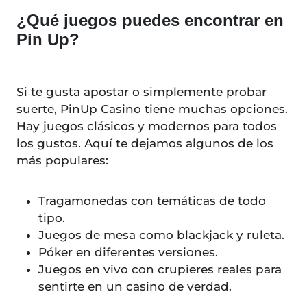
¿Qué juegos puedes encontrar en
Pin Up?
Si te gusta apostar o simplemente probar
suerte, PinUp Casino tiene muchas opciones.
Hay juegos clásicos y modernos para todos
los gustos. Aquí te dejamos algunos de los
más populares:
Tragamonedas con temáticas de todo
tipo.
Juegos de mesa como blackjack y ruleta.
Póker en diferentes versiones.
Juegos en vivo con crupieres reales para
sentirte en un casino de verdad.