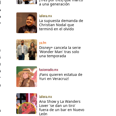
l
a una generación
%
lafiera.mx
o
La supuesta demanda de
r
Christian Nodal que
terminó en el olvido
ya.fm
Disney+ cancela la serie
a
'Wonder Man' tras solo
una temporada
s
u
fusionradio.mx
ó
¡Fans quieren estatua de
r
Yuri en Veracruz!
n
lafiera.mx
Ana Show y La Wanders
Lover 'se dan un tiro'
fuera de un bar en Nuevo
n
León