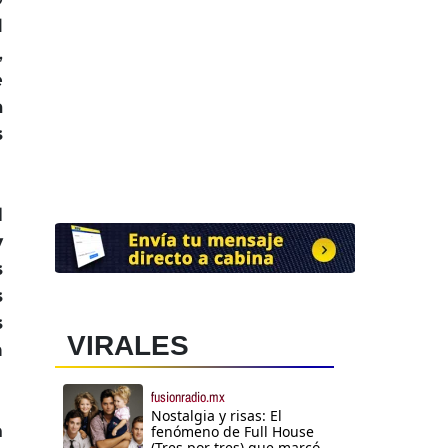
l
,
e
a
s
l
y
s
s
s
VIRALES
n
fusionradio.mx
Nostalgia y risas: El
n
fenómeno de Full House
(Tres por tres) que marcó