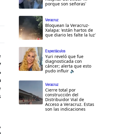
porque son señoras'
Veracruz
Bloquean la Veracruz-
Xalapa: 'están hartos de
que diario les falte la luz'
Espectáculos
e
Yuri reveló que fue
diagnosticada con
y
cáncer; alerta que esto
pudo influir 🔈
%
a
Veracruz
e
Cierre total por
construcción del
s
Distribuidor Vial de
Acceso a Veracruz. Estas
son las indicaciones
,
9