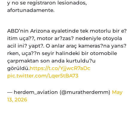
y no se registraron lesionados,
afortunadamente.
ABD’nin Arizona eyaletinde tek motorlu bir e?
itim uça??, motor ar?zas? nedeniyle otoyola
acil ini? yapt?. O anlar araç kameras?na yans?
rken, uça??n seyir halindeki bir otomobile
çarpmaktan son anda kurtuldu?u
görüldü.
https://t.co/YjjwcR7aDc
pic.twitter.com/Lqer5tBA73
— herdem_aviation (@muratherdemm)
May
13, 2026