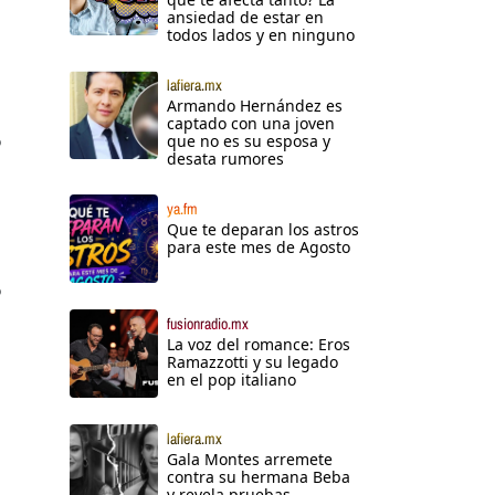
ansiedad de estar en
todos lados y en ninguno
lafiera.mx
Armando Hernández es
captado con una joven
o
que no es su esposa y
desata rumores
ya.fm
Que te deparan los astros
para este mes de Agosto
o
fusionradio.mx
La voz del romance: Eros
Ramazzotti y su legado
en el pop italiano
lafiera.mx
Gala Montes arremete
contra su hermana Beba
y revela pruebas