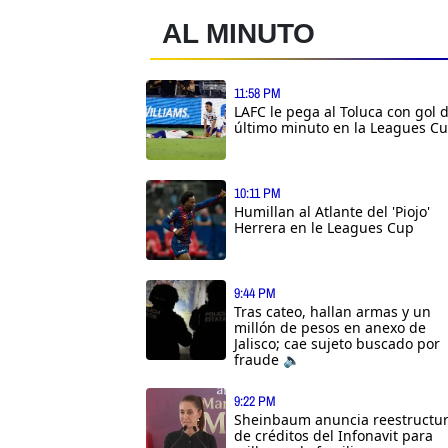
AL MINUTO
11:58 PM
LAFC le pega al Toluca con gol 
último minuto en la Leagues C
10:11 PM
Humillan al Atlante del 'Piojo'
Herrera en le Leagues Cup
9:44 PM
Tras cateo, hallan armas y un
millón de pesos en anexo de
Jalisco; cae sujeto buscado por
fraude 🔈
9:22 PM
Sheinbaum anuncia reestructu
de créditos del Infonavit para