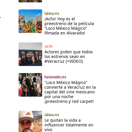
lafiera.mx
r
¡Acho' Hoy es el
preestreno de la película
“Loco México Mágico”
filmada en Alvarado!
ya.fm
Actores piden que todos
los estrenos sean en
#Veracruz (+VIDEO)
fusionradio.mx
"Loco México Mágico"
convierte a Veracruz en la
capital del cine mexicano
por una noche
¡preestreno y red carpet!
lafiera.mx
Le quitan la vida a
influencer totalmente en
vivo