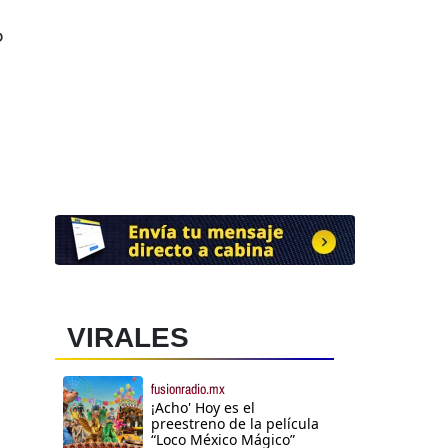
o
a
VIRALES
fusionradio.mx
¡Acho' Hoy es el
preestreno de la película
“Loco México Mágico”