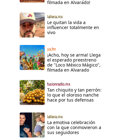
filmada en Alvarado!
n
lafiera.mx
Le quitan la vida a
influencer totalmente en
vivo
ya.fm
¡Acho, hoy se arma! Llega
el esperado preestreno
de "Loco México Mágico",
filmada en Alvarado
fusionradio.mx
Tan chiquito y tan perrón:
lo que el oloroso nanche
hace por tus defensas
lafiera.mx
La emotiva celebración
con la que conmovieron a
sus seguidores