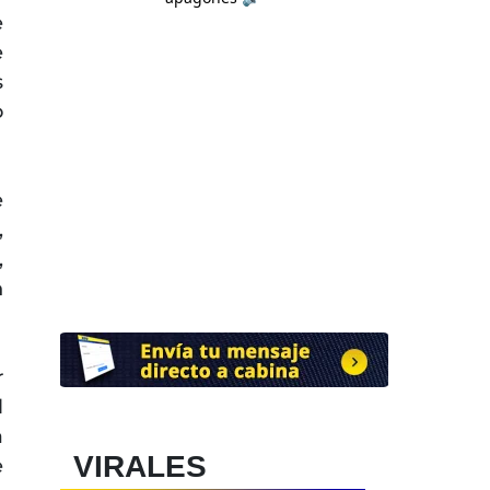
e
e
s
o
e
,
,
n
r
l
a
VIRALES
e