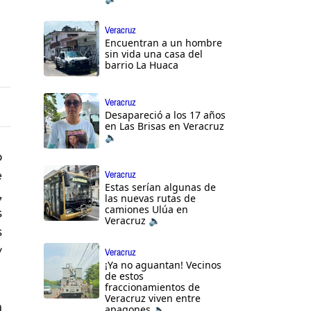
Veracruz
Encuentran a un hombre
sin vida una casa del
barrio La Huaca
Veracruz
Desapareció a los 17 años
en Las Brisas en Veracruz
🔈
o
e
Veracruz
Estas serían algunas de
,
las nuevas rutas de
camiones Ulúa en
s
Veracruz 🔈
s
y
Veracruz
¡Ya no aguantan! Vecinos
de estos
fraccionamientos de
Veracruz viven entre
n
apagones 🔈