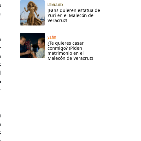
s
lafiera.mx
¡Fans quieren estatua de
a
Yuri en el Malecón de
Veracruz!
ya.fm
n
¿Te quieres casar
e
conmigo? ¡Piden
matrimonio en el
n
Malecón de Veracruz!
s
l
o
r
u
n
s