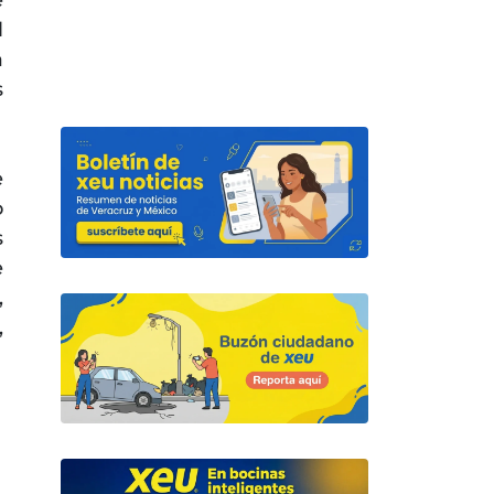
e
l
a
s
e
o
s
e
,
,