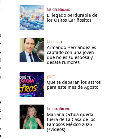
-
r
fusionradio.mx
El legado perdurable de
los Ositos Cariñositos
s
lafiera.mx
e
Armando Hernández es
s
captado con una joven
que no es su esposa y
í
desata rumores
y
e
ya.fm
Que te deparan los astros
para este mes de Agosto
ó
fusionradio.mx
s
Mariana Ochoa queda
e
fuera de La Casa de los
Famosos México 2026
,
(+videos)
ó