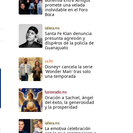
Bohemia Entre Amigos
promete una velada
inolvidable en el Foro
Boca
lafiera.mx
Santa Fe Klan denuncia
presunta agresión y
dIsp4ros de la policía de
Guanajuato
ya.fm
Disney+ cancela la serie
'Wonder Man' tras solo
una temporada
fusionradio.mx
Oración a Sachiel, ángel
del éxito, la generosidad
y la prosperidad
lafiera.mx
La emotiva celebración