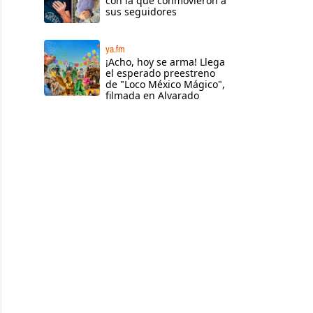
con la que conmovieron a
sus seguidores
ya.fm
¡Acho, hoy se arma! Llega
el esperado preestreno
de "Loco México Mágico",
filmada en Alvarado