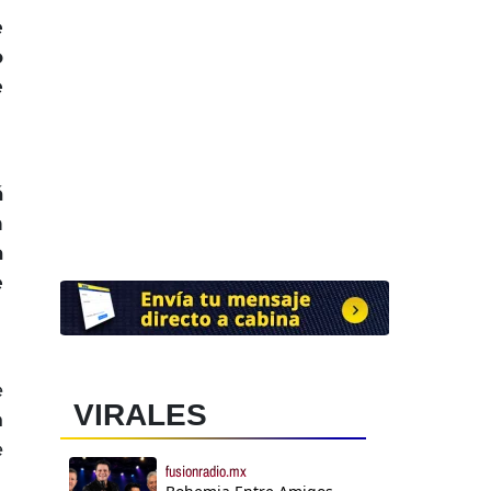
e
o
e
á
n
a
e
e
VIRALES
n
e
fusionradio.mx