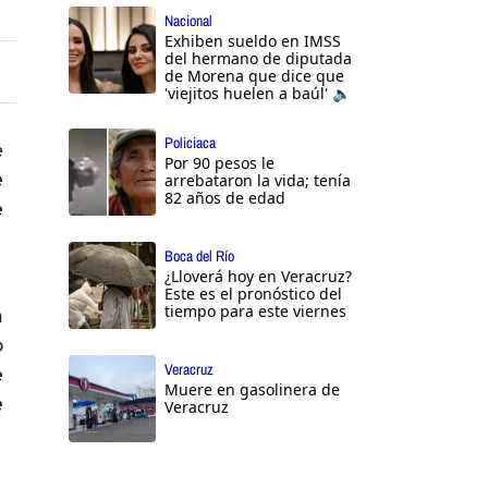
Nacional
Exhiben sueldo en IMSS
del hermano de diputada
de Morena que dice que
'viejitos huelen a baúl' 🔈
Policiaca
e
Por 90 pesos le
e
arrebataron la vida; tenía
82 años de edad
e
Boca del Río
¿Lloverá hoy en Veracruz?
Este es el pronóstico del
tiempo para este viernes
a
o
Veracruz
e
Muere en gasolinera de
e
Veracruz