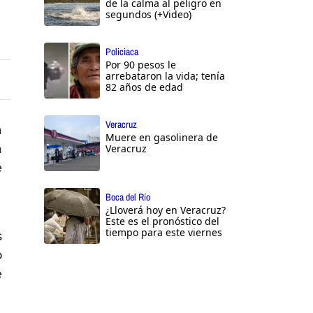
de la calma al peligro en
segundos (+Video)
Policiaca
Por 90 pesos le
arrebataron la vida; tenía
82 años de edad
Veracruz
a
Muere en gasolinera de
a
Veracruz
e
Boca del Río
¿Lloverá hoy en Veracruz?
Este es el pronóstico del
tiempo para este viernes
s
o
e