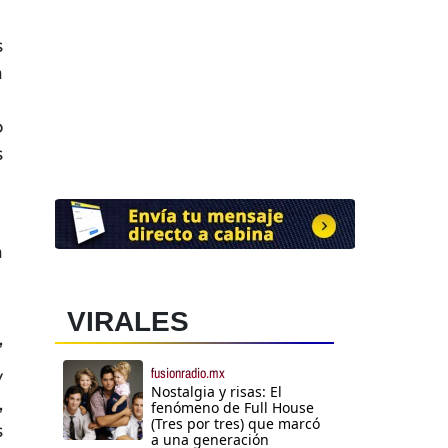
s
a
o
s
a
VIRALES
’
fusionradio.mx
y
Nostalgia y risas: El
,
fenómeno de Full House
(Tres por tres) que marcó
s
a una generación