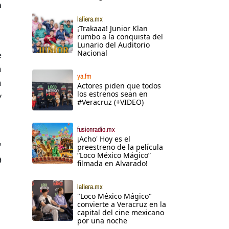
n
lafiera.mx
¡Trakaaa! Junior Klan
rumbo a la conquista del
Lunario del Auditorio
Nacional
e
a
ya.fm
a
Actores piden que todos
los estrenos sean en
y
#Veracruz (+VIDEO)
fusionradio.mx
¡Acho' Hoy es el
º
preestreno de la película
“Loco México Mágico”
9
filmada en Alvarado!
lafiera.mx
"Loco México Mágico"
convierte a Veracruz en la
capital del cine mexicano
por una noche