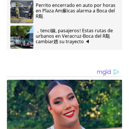
Perrito encerrado en auto por horas
en Plaza Am廨icas alarma a Boca del
R甐
，tenci鏮, pasajeros! Estas rutas de
urbanos en Veracruz-Boca del R甐
cambiar嫕 su trayecto 🔈