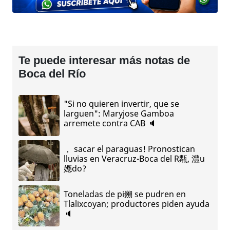
Te puede interesar más notas de
Boca del Río
"Si no quieren invertir, que se
larguen": Maryjose Gamboa
arremete contra CAB 🔈
， sacar el paraguas! Pronostican
lluvias en Veracruz-Boca del R甐, 澧u
嫕do?
Toneladas de pi鎙 se pudren en
Tlalixcoyan; productores piden ayuda
🔈