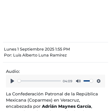
Lunes 1 Septiembre 2025 1:55 PM
Por:
Luis Alberto Luna Ramírez
Audio:
04:09
Play
Mute
Setti
La Confederación Patronal de la República
Mexicana (Coparmex) en Veracruz,
encabezada por
Adrián Maynes García
,