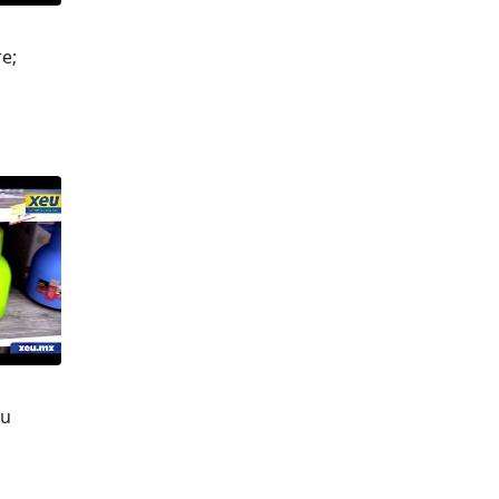
e;
tu