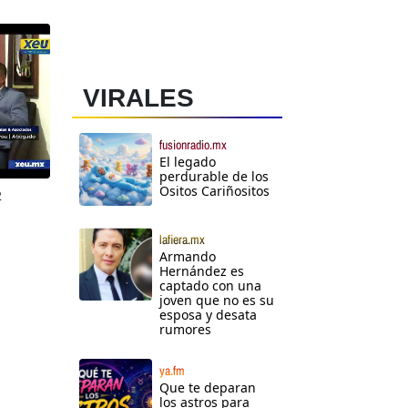
VIRALES
fusionradio.mx
El legado
perdurable de los
Ositos Cariñositos
2
lafiera.mx
Armando
Hernández es
captado con una
joven que no es su
esposa y desata
rumores
ya.fm
Que te deparan
los astros para