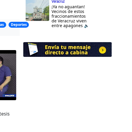
Veracruz
¡Ya no aguantan!
Vecinos de estos
fraccionamientos
de Veracruz viven
as
Deportes
entre apagones 🔈
tesis