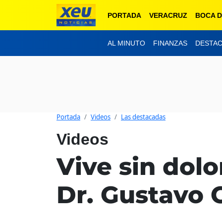
PORTADA
VERACRUZ
BOCA D
AL MINUTO
FINANZAS
DESTA
Portada
Videos
Las destacadas
Videos
Vive sin dolor
Dr. Gustavo 