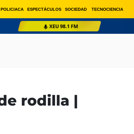
POLICIACA
ESPECTÁCULOS
SOCIEDAD
TECNOCIENCIA
XEU 98.1 FM
ESCU
de rodilla |