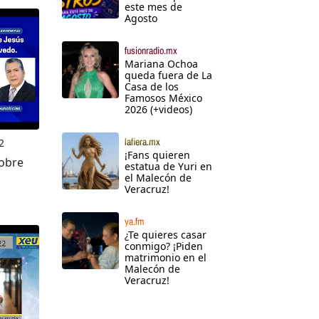
este mes de
Agosto
fusionradio.mx
Mariana Ochoa
queda fuera de La
Casa de los
Famosos México
2026 (+videos)
lafiera.mx
2
¡Fans quieren
Pobre
estatua de Yuri en
el Malecón de
Veracruz!
ya.fm
¿Te quieres casar
conmigo? ¡Piden
matrimonio en el
Malecón de
Veracruz!