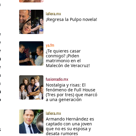
a
lafiera.mx
¡Regresa la Pulpo novela!
e
e
ya.fm
e
¿Te quieres casar
conmigo? ¡Piden
a
matrimonio en el
Malecón de Veracruz!
e
n
fusionradio.mx
a
Nostalgia y risas: El
fenómeno de Full House
a
(Tres por tres) que marcó
o
a una generación
lafiera.mx
Armando Hernández es
captado con una joven
que no es su esposa y
s
desata rumores