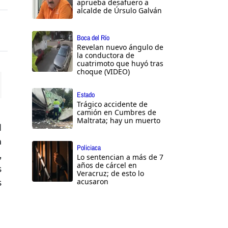
aprueba desafuero a
alcalde de Úrsulo Galván
Boca del Río
Revelan nuevo ángulo de
la conductora de
cuatrimoto que huyó tras
choque (VIDEO)
Estado
ttings
Trágico accidente de
camión en Cumbres de
Maltrata; hay un muerto
l
n
Policiaca
,
Lo sentencian a más de 7
años de cárcel en
s
Veracruz; de esto lo
acusaron
s