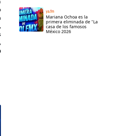
a
o
ya.fm
Mariana Ochoa es la
n
primera eliminada de "La
,
casa de los famosos
México 2026
s
,
a