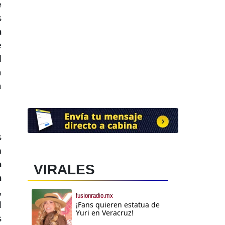
e
s
a
e
l
a
a
s
n
a
VIRALES
a
,
fusionradio.mx
l
¡Fans quieren estatua de
Yuri en Veracruz!
s