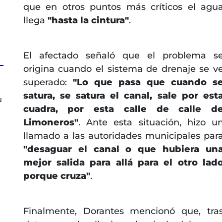
que en otros puntos más críticos el agu
llega
"hasta la cintura"
.
El afectado señaló que el problema s
origina cuando el sistema de drenaje se v
superado:
"Lo que pasa que cuando s
satura, se satura el canal, sale por est
u
cuadra, por esta calle de calle d
Limoneros"
. Ante esta situación, hizo u
llamado a las autoridades municipales par
"desaguar el canal o que hubiera un
s
mejor salida para allá para el otro lad
porque cruza"
.
Finalmente, Dorantes mencionó que, tra