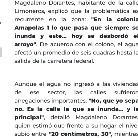
Magdaleno Dorantes, habitante de la call
Limoneros, explicó que la problemática e
recurrente en la zona:
"En la coloni
a
Amapolas 1 lo que pasa que siempre s
inunda y este... hoy se desbordó e
arroyo"
. De acuerdo con el colono, el agu
afectó un promedio de seis cuadras hasta l
salida de la carretera federal.
Aunque el agua no ingresó a las vivienda
de ese sector, las calles sufriero
anegaciones importantes.
"No, que yo sep
no. Es la calle la que se inunda... y l
principal"
, detalló Magdaleno Dorantes
quien estimó que frente a su hogar el nive
subió entre
"20 centímetros, 30"
, mientra