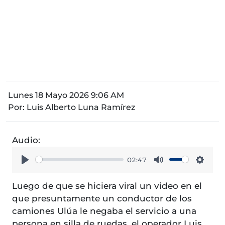
Lunes 18 Mayo 2026 9:06 AM
Por:
Luis Alberto Luna Ramírez
Audio:
02:47
Play
Mute
Setti
Luego de que se hiciera viral un video en el
que presuntamente un conductor de los
camiones Ulúa le negaba el servicio a una
persona en silla de ruedas, el operador Luis